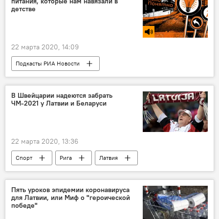
питания, которые нам навязали в
детстве
22 марта 2020, 14:09
Подкасты РИА Новости
Радио Sputnik Латвия
питание
В Швейцарии надеются забрать
ЧМ-2021 у Латвии и Беларуси
22 марта 2020, 13:36
Спорт
Рига
Латвия
Беларусь
Швейцария
Пять уроков эпидемии коронавируса
для Латвии, или Миф о "героической
победе"