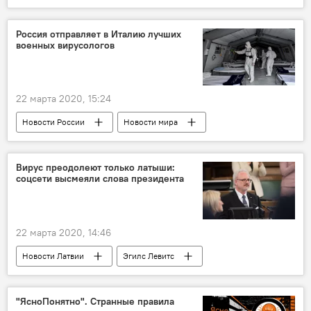
Радио Sputnik Латвия
ребенок
деньги
Россия отправляет в Италию лучших
военных вирусологов
22 марта 2020, 15:24
Новости России
Новости мира
Россия
Италия
Минобороны РФ
коронавирус
Вирус преодолеют только латыши:
соцсети высмеяли слова президента
22 марта 2020, 14:46
Новости Латвии
Эгилс Левитс
Латвия
латыши
президент
"ЯсноПонятно". Странные правила