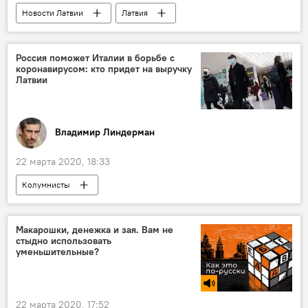
Новости Латвии
Латвия
коронавирус
террорист
заражение
Россия поможет Италии в борьбе с
коронавирусом: кто придет на выручку
Латвии
Владимир Линдерман
22 марта 2020, 18:33
Колумнисты
Макарошки, денежка и зая. Вам не
стыдно использовать
уменьшительные?
22 марта 2020, 17:52