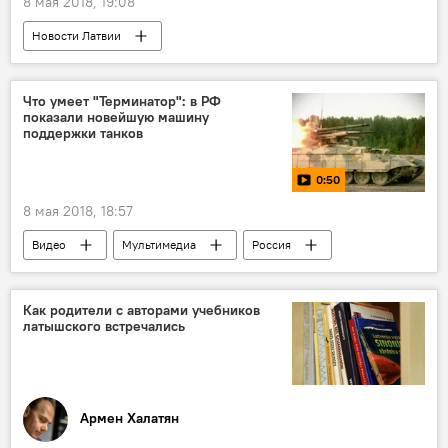
8 мая 2018, 19:08
Новости Латвии
Латвия отмечает День Победы
Латвия
Вторая мировая война
Что умеет "Терминатор": в РФ
показали новейшую машину
Международный день разгрома нацизма и памяти жертв Второй мировой войны
поддержки танков
0:50
8 мая 2018, 18:57
Видео
Мультимедиа
Россия
Минобороны РФ
ВС РФ
БМПТ "Терминатор"
бронетехника
Как родители с авторами учебников
латышского встречались
бронемашины
Армен Халатян