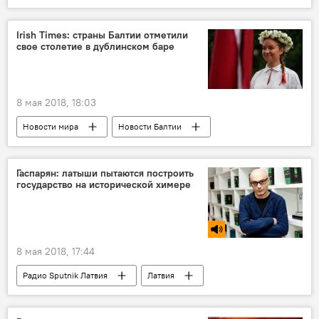
Кенгарагс
Нерадивые родители
Irish Times: страны Балтии отметили
свое столетие в дублинском баре
8 мая 2018, 18:03
Новости мира
Новости Балтии
Судьба латвийцев за границей
Столетие Латвии
Латвия
Литва
Гаспарян: латыши пытаются построить
государство на исторической химере
Эстония
Ирландия
8 мая 2018, 17:44
Радио Sputnik Латвия
Латвия
Армен Гаспарян
Вторая мировая война
Международный день разгрома нацизма и памяти жертв Второй мировой войны