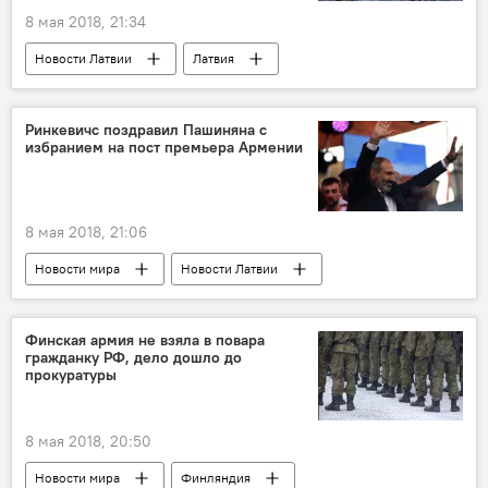
8 мая 2018, 21:34
Новости Латвии
Латвия
гибридная война
Ринкевичс поздравил Пашиняна с
избранием на пост премьера Армении
8 мая 2018, 21:06
Новости мира
Новости Латвии
Латвия
Армения
Эдгарс Ринкевичс
Никол Пашинян
Финская армия не взяла в повара
гражданку РФ, дело дошло до
Евросоюз
МИД Латвии
прокуратуры
Восточное партнерство
8 мая 2018, 20:50
Новости мира
Финляндия