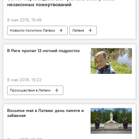
незаконных пожертвований
8 мая 2018, 19:48
Новости политики Латвии
Латвия
Бюро по предотвращению и борьбе с коррупцией (БПБК, KNAB)
Партия действия
финансирование
В Риге пропал 12-летний подросток
пожертвование
Союз зеленых и крестьян
8 мая 2018, 19:22
Происшествия в Латвии
Требуется помощь: Bezvests.lv
Рига
Иманта
Алексис Кокоревич
Восьмое мая в Латвии: день памяти и
забвения
Bezvests.lv