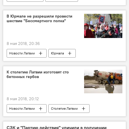
В Юрмале не разрешили провести
шествие "Бессмертного полка"
8 мая 2018, 20:36
Новости Латвии
Юрмала
Янис Кузинс
Юрмальская дума
9 Мая
Бессмертный полк
К столетию Латвии изготовят сто
бетонных гербов
День Победы
8 мая 2018, 20:12
Новости Латвии
Столетие Латвии
Латвия
Sakret
СЗК и "Партию действия" уличили в получении