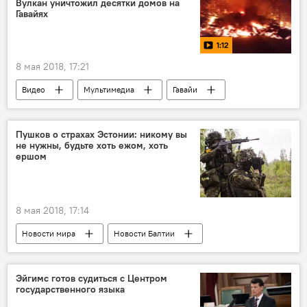
Вулкан уничтожил десятки домов на
Гавайях
нацизм
1:12
8 мая 2018, 17:21
Видео
Мультимедиа
Гавайи
Килауэа
Пушков о страхах Эстонии: никому вы
не нужны, будьте хоть ежом, хоть
ершом
8 мая 2018, 17:14
Новости мира
Новости Балтии
Эстония
Керсти Кальюлайд
Алексей Пушков
НАТО
Эйгимс готов судиться с Центром
государственного языка