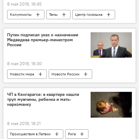
8 мая 2018, 18:45
Колумнисты
Темы
Центр госязыка
латышский язык
родители
учебники
Путин подписал указ о назначении
Медведева премьер-министром
Русские школы: языковой барьер или мост
России
8 мая 2018, 18:30
Новости мира
Новости России
Россия
Дмитрий Медведев
Владимир Путин
ЧП в Кенгарагсе: в квартире нашли
труп мужчины, ребенка и мать-
наркоманку
8 мая 2018, 18:21
Происшествия в Латвии
Рига