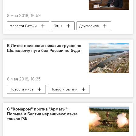
8 мая 2018, 16:59
Новости Латвии
Темы
Даугавпилс
Рихардс Эйгимс
латышский язык
Что у ЦГЯ на языке
Центр госязыка
В Литве признали: никаких грузов по
Шелковому пути без России не будет
8 мая 2018, 16:35
Новости мира
Новости Балтии
Темы
Литва
Альгирдас Буткявичюс
Клайпедский порт
грузоперевозки
С "Комаром" против "Арматы":
Польша и Балтия нервничают из-за
Транзит
грузооборот
танков РФ
Новый Шелковый путь