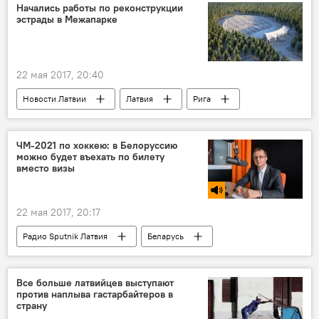
Черногория
Евровидение
Начались работы по реконструкции
эстрады в Межапарке
22 мая 2017, 20:40
Новости Латвии
Латвия
Рига
Межапарк
Рижская дума
Большая эстрада
реконструкция
ЧМ-2021 по хоккею: в Белоруссию
можно будет въехать по билету
вместо визы
22 мая 2017, 20:17
Радио Sputnik Латвия
Беларусь
безвизовый въезд
чемпионат
Все больше латвийцев выступают
против наплыва гастарбайтеров в
страну