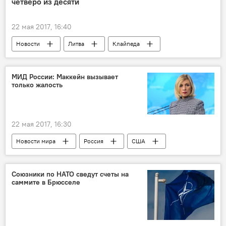
четверо из десяти
22 мая 2017, 16:40
Новости
Литва
Клайпеда
Вильнюс
Каунас
Шяуляй
Паневежис
жилье
дом
МИД России: Маккейн вызывает
только жалость
квартира
покупка
приобретение
накопления
заем
жители
граждане
аренда
22 мая 2017, 16:30
Новости мира
Россия
США
Дональд Трамп
Мария Захарова
Владимир Путин
Сергей Лавров
Союзники по НАТО сведут счеты на
саммите в Брюсселе
Джон Маккейн
МИД РФ
сенат США
война в Сирии
встреча
выборы президента США