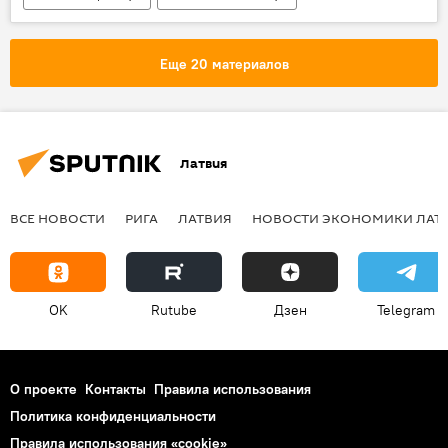
Россия
Италия
Москва
Бари
Еще 20 материалов
Патриарх Московский и Всея Руси Кирилл
архиепископ Бари Франческо Какуччи
Николай Чудотворец
РПЦ
Латвия
принесение мощей Николая Чудотворца в Москву
паломники
поклонение
мощи
ВСЕ НОВОСТИ
РИГА
ЛАТВИЯ
НОВОСТИ ЭКОНОМИКИ ЛАТ
базилика
храм
верующие
очередь
молебны
OK
Rutube
Дзен
Telegram
О проекте
Контакты
Правила использования
Политика конфиденциальности
Правила использования «cookie»