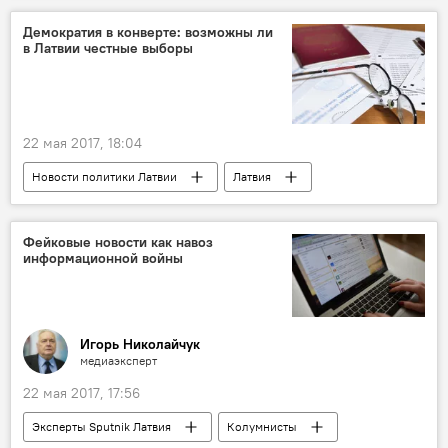
Всемирная организация здравоохранения (ВОЗ)
Демократия в конверте: возможны ли
в Латвии честные выборы
Латвия в мировых рейтингах
22 мая 2017, 18:04
Новости политики Латвии
Латвия
Юрий Журавлев
Муниципальные выборы - 2017
Фейковые новости как навоз
информационной войны
Муниципальные выборы 2021 года в Латвии
Игорь Николайчук
медиаэксперт
22 мая 2017, 17:56
Эксперты Sputnik Латвия
Колумнисты