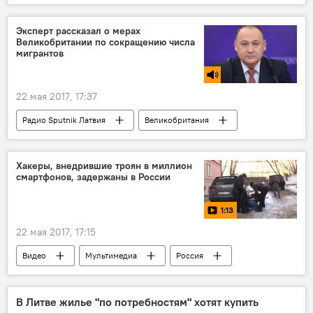
Аналитика
Весь мир
фейк
Эксперт рассказал о мерах
Великобритании по сокращению числа
мигрантов
22 мая 2017, 17:37
Радио Sputnik Латвия
Великобритания
Александр Гусев
эксперт
миграционная политика
Хакеры, внедрившие троян в миллион
смартфонов, задержаны в России
1:13
22 мая 2017, 17:15
Видео
Мультимедиа
Россия
смартфоны
В Литве жилье "по потребностям" хотят купить