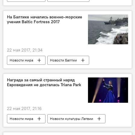
Латвия
Эстония
Эстонский музей под открытым небом
На Балтике начались военно-морские
учения Baltic Fortress 2017
расширение
колхозный дом
колхоз
музей
кирпич
советский период
22 мая 2017, 21:34
Новости мира
Новости Балтии
Латвия
Эстония
Балтия
Литва
Награда за самый странный наряд
Евровидения не досталась Triana Park
военно-морские учения Baltic Fortress – 2017
корабли
маневры
тральщики
водолазы
разминирование
22 мая 2017, 21:16
корветы
подводные лодки
Новости мира
Новости культуры Латвии
вертолеты
Латвия
Бельгия
Чехия