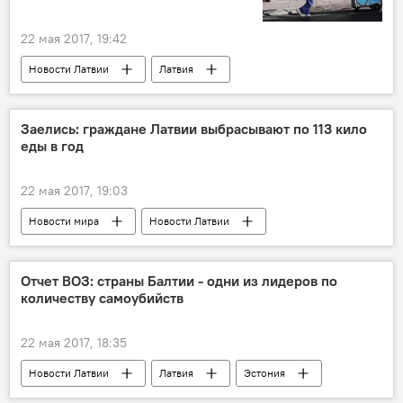
22 мая 2017, 19:42
Новости Латвии
Латвия
Минэкономики Латвии
SKDS
гастарбайтеры
Заелись: граждане Латвии выбрасывают по 113 кило
еды в год
22 мая 2017, 19:03
Новости мира
Новости Латвии
Латвия
мусор
пищевые отходы
срок годности
маркировка
ГМО
Отчет ВОЗ: страны Балтии - одни из лидеров по
количеству самоубийств
Евросоюз
продукты питания
22 мая 2017, 18:35
Новости Латвии
Латвия
Эстония
Литва