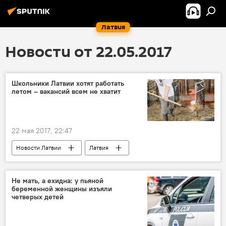
Латвия
Новости от 22.05.2017
Школьники Латвии хотят работать
летом – вакансий всем не хватит
22 мая 2017, 22:47
Новости Латвии
Латвия
школьники
работа
летняя занятость школьников
оплата труда
Не мать, а ехидна: у пьяной
беременной женщины изъяли
работодатели
руководитель работ
четверых детей
учащиеся
заявки
вакансии
трудоустройство