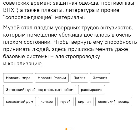
советских времен: защитная одежда, противогазы,
ВПХР, а также плакаты, литература и прочие
"сопровождающие" материалы.
Музей стал плодом усердных трудов энтузиастов,
которым помещение убежища досталось в очень
плохом состоянии. Чтобы вернуть ему способность
принимать людей, здесь пришлось менять даже
базовые системы – электропроводку
и канализацию.
Новости мира
Новости России
Латвия
Эстония
Эстонский музей под открытым небом
расширение
колхозный дом
колхоз
музей
кирпич
советский период