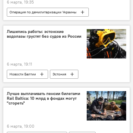
6 марта, 19:35
Операция по демилитаризации Украины
Россия
Украина
Минобороны РФ
военная операция
военная техника
Лишились работы: эстонские
водолазы грустят без судов из России
военнослужащие
ВС РФ
ВСУ
6 марта, 19:11
Новости Балтии
Эстония
судоходство
водолазы
экономика
безопасность
Россия
Лучше выплачивать пенсии билетами
Rail Baltica: 10 млрд в фондах могут
"сгореть"
6 марта, 19:00