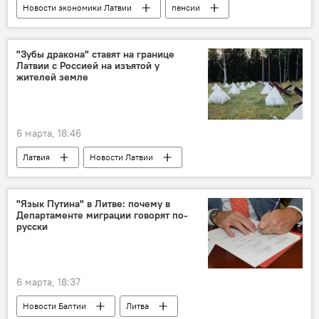
Новости экономики Латвии
пенсии
Rail Baltica
"Зубы дракона" ставят на границе
Латвии с Россией на изъятой у
жителей земле
6 марта, 18:46
Латвия
Новости Латвии
латвийско-российская граница
граница
безопасность
Россия
"Язык Путина" в Литве: почему в
Департаменте миграции говорят по-
Национальные вооруженные силы
русски
6 марта, 18:37
Новости Балтии
Литва