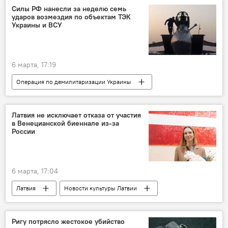
Силы РФ нанесли за неделю семь
ударов возмездия по объектам ТЭК
Украины и ВСУ
6 марта, 17:19
Операция по демилитаризации Украины
Россия
Украина
Минобороны РФ
военная операция
военная техника
Латвия не исключает отказа от участия
в Венецианской биеннале из-за
военнослужащие
безопасность
России
ВС РФ
ВСУ
6 марта, 17:04
Латвия
Новости культуры Латвии
Россия
Венецианская биеннале
Агнесе Лаце
министр
Ригу потрясло жестокое убийство