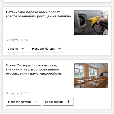
русский язык
литовский язык
общество
мигранты
Латвийские перевозчики просят
власти остановить рост цен на топливо
6 марта, 17:51
Латвия
Новости Латвии
Новости экономики Латвии
топливо
рост цен
цены
Иво Ошениекс
Стены "говорят" по-латышски,
ученики – нет: в сопротивлении
пассажироперевозки
русских винят даже микрорайоны
6 марта, 17:44
Новости Латвии
образование
латышский язык