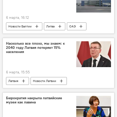
6 марта, 16:12
Новости Балтии
Литва
ОАЭ
Насколько все плохо, мы знаем: к
2040 году Латвия потеряет 15%
населения
6 марта, 15:55
Латвия
Новости Латвии
Эдгарс Ринкевичс
президент
демография
общество
Бюрократия накрыла латвийские
музеи как лавина