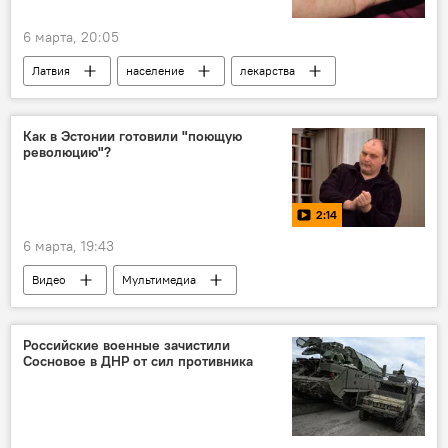
6 марта, 20:05
Латвия
население
лекарства
стоимость
Минздрав Латвии
Государственное агентство лекарств
Как в Эстонии готовили "поющую
революцию"?
2:14
6 марта, 19:43
Видео
Мультимедиа
Новости Балтии
Эстония
Дмитрий Линтер
История
Российские военные зачистили
Сосновое в ДНР от сил противника