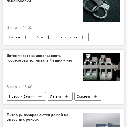
пенсионерки
Новости Латвии
бойкот
выставка
6 марта, 16:55
Латвия
Рига
Госполиция
преступление
Эстония готова использовать
госрезервы топлива, а Латвия - нет
6 марта, 16:40
Новости Балтии
Латвия
Эстония
топливо
резерв
Новости экономики Латвии
Литовцы возвращаются домой на
вывозных рейсах