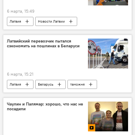
6 марта, 15:49
Латвия
Новости Латвии
Новости культуры Латвии
Латвийский Национальный художественный музей
Латвийский перевозчик пытался
сэкономить на пошлинах в Беларуси
Мара Лаце
бюрократия
6 марта, 15:21
Латвия
Беларусь
таможня
Происшествия в Латвии
штраф
грузоперевозки
Чаулин и Палямар: хорошо, что нас не
посадили