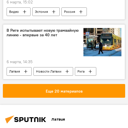
6 марта, 15:02
Видео
Эстония
Россия
политика
неграждане
Сергей Чаулин
В Риге испытывают новую трамвайную
линию - впервые за 40 лет
6 марта, 14:35
Латвия
Новости Латвии
Рига
трамвай
транспорт
Еще 20 материалов
Латвия