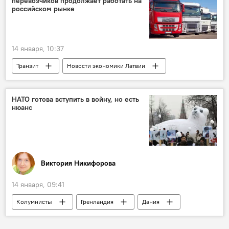
перевозчиков продолжает работать на
военная операция
безопасность
российском рынке
оружие
поставки
Россия
14 января, 10:37
Транзит
Новости экономики Латвии
грузоперевозки
Автотранспортная дирекция
НАТО готова вступить в войну, но есть
нюанс
Виктория Никифорова
14 января, 09:41
Колумнисты
Гренландия
Дания
США
НАТО