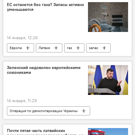
военная операция
военная техника
ЕС останется без газа? Запасы активно
уменьшаются
военнослужащие
ВС РФ
ВСУ
14 января, 12:26
Европа
Латвия
газ
запас
Зеленский недоволен европейскими
союзниками
14 января, 11:29
Операция по демилитаризации Украины
Украина
Владимир Зеленский
вооружения
Евросоюз
США
Почти пятая часть латвийских