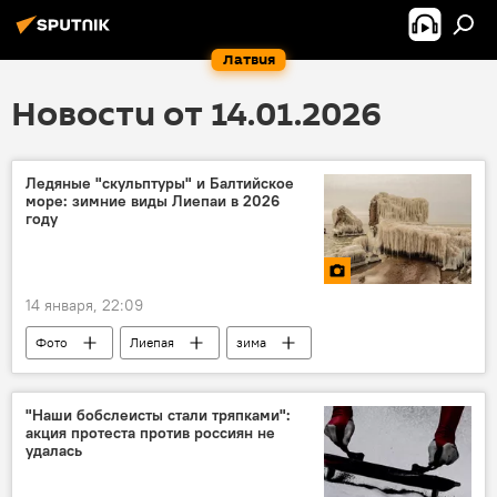
Латвия
Новости от 14.01.2026
Ледяные "скульптуры" и Балтийское
море: зимние виды Лиепаи в 2026
году
14 января, 22:09
Фото
Лиепая
зима
Балтийское море
лед
"Наши бобслеисты стали тряпками":
акция протеста против россиян не
удалась