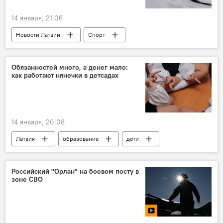
14 января, 21:06
Новости Латвии
Спорт
Латвийская федерация бобслея и скелетона
Обязанностей много, а денег мало:
как работают нянечки в детсадах
14 января, 20:08
Латвия
образование
дети
Латвийский профсоюз работников образования и науки
жалоба
Российский "Орлан" на боевом посту в
зоне СВО