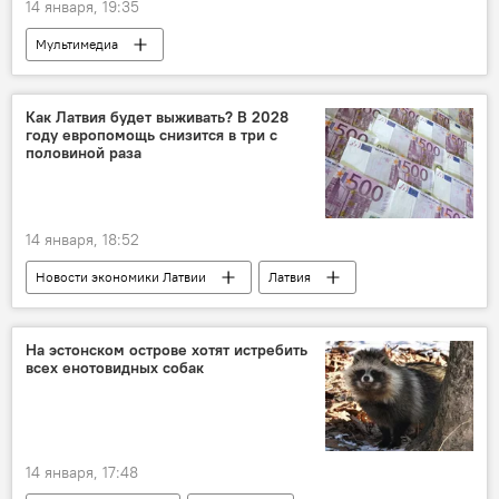
14 января, 19:35
Мультимедиа
Операция по демилитаризации Украины
Россия
военная операция
Как Латвия будет выживать? В 2028
году европомощь снизится в три с
военная техника
военнослужащие
половиной раза
ВС РФ
Минобороны РФ
беспилотник
14 января, 18:52
Новости экономики Латвии
Латвия
Европа
еврофонды
На эстонском острове хотят истребить
всех енотовидных собак
14 января, 17:48