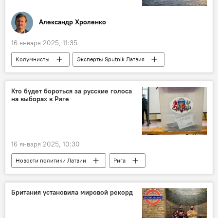
Александр Хроленко
16 января 2025, 11:35
Колумнисты
Эксперты Sputnik Латвия
НАТО
Россия
Балтийское море
безопасность
Кто будет бороться за русские голоса
на выборах в Риге
16 января 2025, 10:30
Новости политики Латвии
Рига
"Латвия на первом месте"
Согласие
"Стабильность"
Британия установила мировой рекорд
Муниципальные выборы - 2025