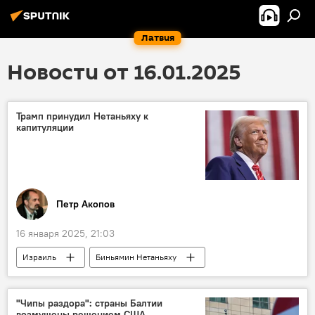
Латвия
Новости от 16.01.2025
Трамп принудил Нетаньяху к
капитуляции
Петр Акопов
16 января 2025, 21:03
Израиль
Биньямин Нетаньяху
США
Дональд Трамп
Палестина
политика
Колумнисты
"Чипы раздора": страны Балтии
возмущены решением США