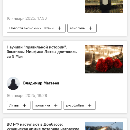
16 января 2025, 17:30
Новости экономики Латвии
алкоголь
торговля
Научили "правильной истории".
Замглавы Минфина Литвы досталось
за 9 Мая
Владимир Матвеев
16 января 2025, 16:28
Литва
политика
русофобия
Гитанас Науседа
История
Колумнисты
ВС РФ наступают в Донбассе:
украинская армия потеряла натовские