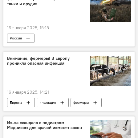
танки и орудия
16 января 2025, 15:15
Россия
Операция по демилитаризации Украины
Украина
Минобороны РФ
Внимание, фермеры! В Европу
проникла опасная инфекция
военная операция
военная техника
военнослужащие
ВС РФ
ВСУ
16 января 2025, 14:21
Европа
инфекция
фермеры
животные
Из-за скандала с педиатром
Меднисом для врачей изменят закон