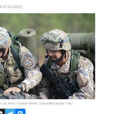
56 07.04.2022
)
 U.S. Army / Kaidian Smith
/
Latvia Best Squad - Day 1