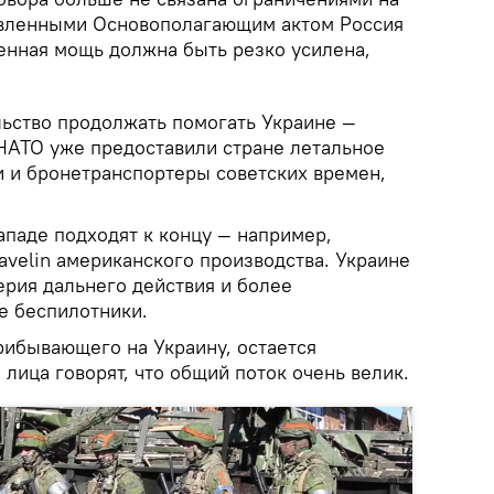
овленными Основополагающим актом Россия
военная мощь должна быть резко усилена,
льство продолжать помогать Украине —
 НАТО уже предоставили стране летальное
и и бронетранспортеры советских времен,
ападе подходят к концу — например,
avelin американского производства. Украине
ерия дальнего действия и более
 беспилотники.
рибывающего на Украину, остается
лица говорят, что общий поток очень велик.