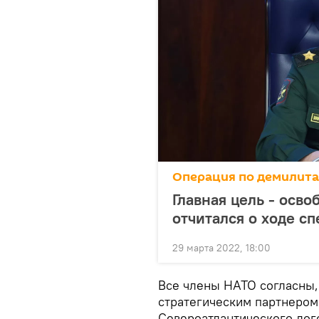
Операция по демилит
Главная цель - осв
отчитался о ходе с
29 марта 2022, 18:00
Все члены НАТО согласны,
стратегическим партнером
Североатлантического дог