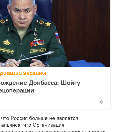
аризации Украины
обождение Донбасса: Шойгу
пецоперации
 что Россия больше не является
 альянса, что Организация
овора больше не связана ограничениями на