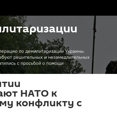
илитаризации
операцию по демилитаризации Украины.
требуют решительных и незамедлительных
атились с просьбой о помощи
лтии
ают НАТО к
му конфликту с