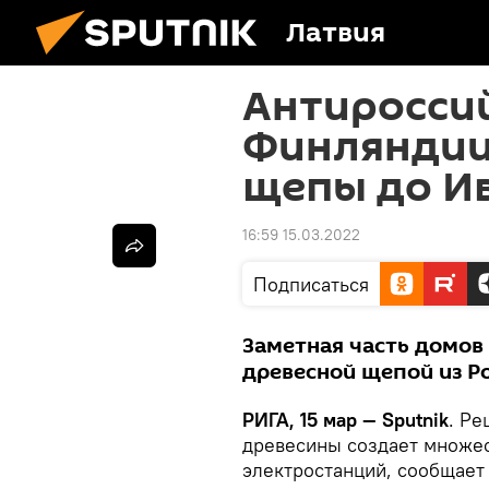
Латвия
Антироссий
Финляндии
щепы до И
16:59 15.03.2022
Подписаться
Заметная часть домов
древесной щепой из Р
РИГА, 15 мар — Sputnik
. Ре
древесины создает множес
электростанций, сообщае