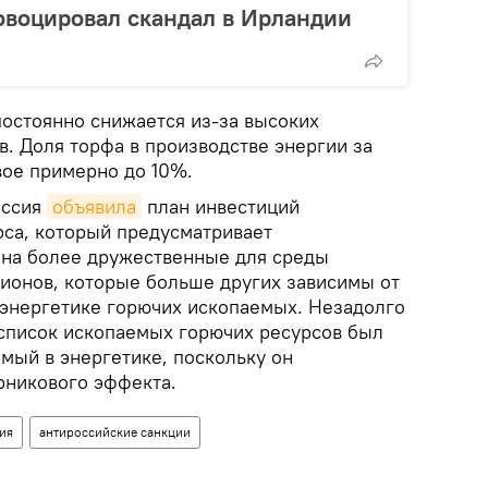
овоцировал скандал в Ирландии
постоянно снижается из-за высоких
. Доля торфа в производстве энергии за
вое примерно до 10%.
иссия
объявила
план инвестиций
рса, который предусматривает
 на более дружественные для среды
гионов, которые больше других зависимы от
 энергетике горючих ископаемых. Незадолго
 список ископаемых горючих ресурсов был
мый в энергетике, поскольку он
рникового эффекта.
ия
антироссийские санкции