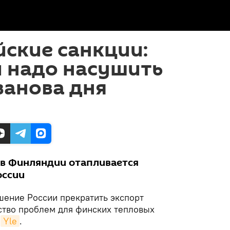
ские санкции:
 надо насушить
ванова дня
 в Финляндии отапливается
оссии
шение России прекратить экспорт
тво проблем для финских тепловых
т
Yle
.