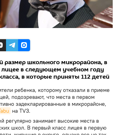
й размер школьного микрорайона, в
 лицее в следующем учебном году
ласса, в которые приняты 112 детей
ители ребенка, которому отказали в приеме
ей, подозревают, что места в первом
ктивно задекларированные в микрорайоне,
Tabu
на TV3.
й регулярно занимает высокие места в
ких школ. В первый класс лицея в первую
ети, живущие в округе, однако все не так