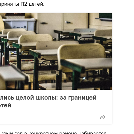
приняты 112 детей.
лись целой школы: за границей
етей
аждый год в конкретном районе набирается