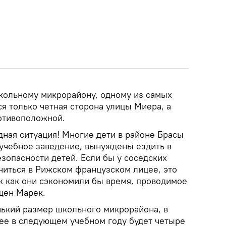
школьному микрорайону, одному из самых
ся только четная сторона улицы Миера, а
отивоположной.
дная ситуация! Многие дети в районе Брасы
учебное заведение, вынуждены ездить в
езопасности детей. Если бы у соседских
читься в Рижском французском лицее, это
ак как они сэкономили бы время, проводимое
ущен Марек.
нький размер школьного микрорайона, в
е в следующем учебном году будет четыре