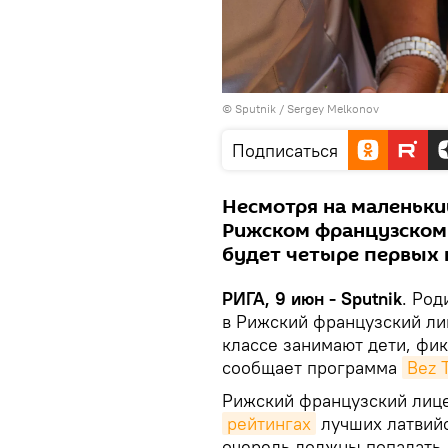
© Sputnik / Sergey Melkonov
Подписаться
Несмотря на маленьки
Рижском французском
будет четыре первых к
РИГА, 9 июн - Sputnik
. Род
в Рижский французский лиц
классе занимают дети, фи
сообщает программа
Bez 
Рижский французский лице
рейтингах
лучших латвийс
очередь должны попадать д