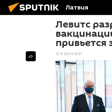
Латвия
Левитс раз
вакцинации
привьется 
12:15 28.04.2021