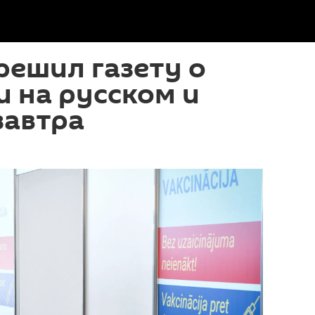
решил газету о
 на русском и
завтра