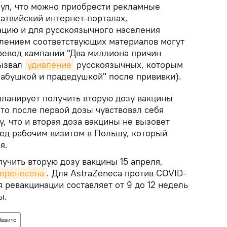
ул, что можно приобрести рекламные
атвийский интернет-порталах,
цию и для русскоязычного населения
овлением соответствующих материалов могут
ревод кампании "Два миллиона причин
вызвал
удивление
русскоязычных, которым
бабушкой и прадедушкой" после прививки).
планирует получить вторую дозу вакцины
что после первой дозы чувствовал себя
, что и вторая доза вакцины не вызовет
ед рабочим визитом в Польшу, который
я.
учить вторую дозу вакцины 15 апреля,
еренесена
. Для AstraZeneca против COVID-
 ревакцинации составляет от 9 до 12 недель
ы.
Левитс