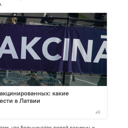
.
вакцинированных: какие
ести в Латвии
 том, что большинство людей разумны и