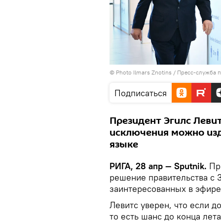
© Photo
Ilmars Znotins / Пресс-служба 
Подписаться
Президент Эгилс Левит
исключения можно изд
языке
РИГА, 28 апр — Sputnik.
Пре
решение правительства с 3
заинтересованных в эфир
Левитс уверен, что если д
то есть шанс до конца лет