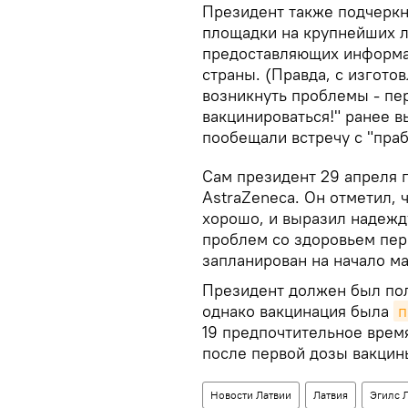
Президент также подчеркн
площадки на крупнейших л
предоставляющих информа
страны. (Правда, с изгот
возникнуть проблемы - пе
вакцинироваться!" ранее 
пообещали встречу с "пра
Сам президент 29 апреля 
AstraZeneca. Он отметил, 
хорошо, и выразил надежду
проблем со здоровьем пер
запланирован на начало ма
Президент должен был пол
однако вакцинация была
п
19 предпочтительное время
после первой дозы вакцин
Новости Латвии
Латвия
Эгилс 