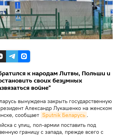
братился к народам Литвы, Польши и
остановить своих безумных
азвязаться войне"
арусь вынуждена закрыть государственную
 президент Александр Лукашенко на женском
инске, сообщает
Sputnik Беларусь
.
йска с улиц, пол-армии поставить под
венную границу с запада, прежде всего с