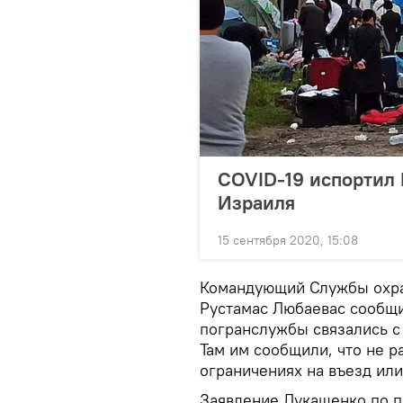
COVID-19 испортил
Израиля
15 сентября 2020, 15:08
Командующий Службы охра
Рустамас Любаевас сообщи
погранслужбы связались с
Там им сообщили, что не 
ограничениях на въезд ил
Заявление Лукашенко по п