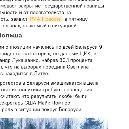
мевает закрытие государственной границы
ьности и от посягательств на
сть, заявил
РИА Новости
в пятницу
сорганах, знакомый с ситуацией.
 Польша
и оппозиции начались по всей Беларуси 9
езидента, на которых, по данным ЦИК, в
андр Лукашенко, набрав 80,1 процента
т, что на выборах победила Светлана
с находится в Литве.
ротестов в Беларуси вмешивается в дела
итовские политики требуют проведения
считают, что результаты якобы были
ссекретарь США Майк Помпео
 роль в ситуации вокруг Беларуси.