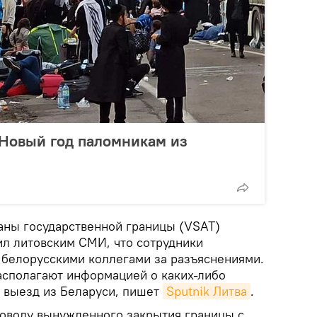
 Новый год паломникам из
ны государственной границы (VSAT)
л литовским СМИ, что сотрудники
 белорусскими коллегами за разъяснениями.
располагают информацией о каких-либо
и выезд из Беларуси, пишет
Sputnik Литва
.
оводу вынужденного закрытия границы с