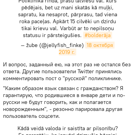
Poliklīnikā rinda, prasu latviešu val. kurš
pēdējais, bet uz mani skatās kā muļķi,
sapratu, ka nesaprot, pārprasu, tad viena
roka paceļas. Apkārt 15 cilvēki un dzirdu
tikai krievu val. Varbūt ar to nepilsoņu
statusu ir pārsteigušies.
#bolderāja
— žube (@jellyfish_finke)
18 октября 
2019 г.
​И вопрос, заданный ею, на этот раз не остался без
ответа. Другие пользователи Twitter принялись
комментировать пост о "русской" поликлинике.
"Каким образом язык связан с гражданством? Я
гарантирую, что родившиеся в январе дети и по-
русски не будут говорить, как и полагается
новорожденным", - резонно парировала другая
пользователь соцсети.
Kādā veidā valoda ir saistīta ar pilsonību?