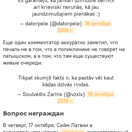
Es garantēju, ka janvārī dzimušie bērniņi
arī krieviski nerunās, kā jau
jaundzimušajiem pienākas :)
— datorpele (@datorpele)
18 октября 
2019 г.
​Еще один комментатор аккуратно заметил, что
печаль не в том, что в поликлинике не говорят на
латышском, а в том, что там еще существуют
живые очереди.
Tikpat skumjš fakts ir, ka pastāv vēl kaut
kādas dzīvās rindas.
— Soulvedis Zarīns (@vzxlv)
18 октября 
2019 г.
​Вопрос неграждан
В четверг, 17 октября, Сейм Латвии в
окончательном чтении
утвердил
инициированный