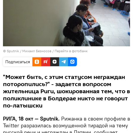
© Sputnik / Михаил Безносов
/
Перейти в фотобанк
Подписаться
"Может быть, с этим статусом неграждан
поторопились?" - задается вопросом
жительница Риги, шокированная тем, что в
поликлинике в Болдерае никто не говорит
по-латышски
РИГА, 18 окт — Sputnik.
Рижанка в своем профиле в
Twitter разразилась возмущенной тирадой на тему
русской речи и неграждан в Латвии, сообщает