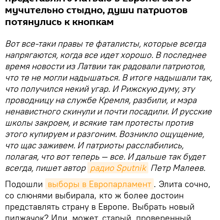
мучительно стыдно, души патриотов
потянулись к кнопкам
Вот все-таки правы те фаталисты, которые всегда
напрягаются, когда все идет хорошо. В последнее
время новости из Латвии так радовали патриотов,
что те не могли надышаться. В итоге надышали так,
что получился некий угар. И Рижскую думу, эту
проводницу на службе Кремля, разбили, и мэра
ненавистного скинули и почти посадили. И русские
школы закроем, и всякие там протесты против
этого купируем и разгоним. Возникло ощущение,
что щас заживем. И патриоты расслабились,
полагая, что вот теперь — все. И дальше так будет
всегда, пишет автор
радио Sputnik
Петр Малеев.
Подошли
выборы в Европарламент
. Элита сочно,
со слюнями выбирала, кто ж более достоин
представлять страну в Европе. Выбрать новый
пиджачок? Или, может, старый, проверенный