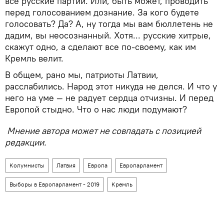
все русские партии. Или, быть может, проводить
перед голосованием дознание. За кого будете
голосовать? Да? А, ну тогда мы вам бюллетень не
дадим, вы неосознанный. Хотя... русские хитрые,
скажут одно, а сделают все по-своему, как им
Кремль велит.
В общем, рано мы, патриоты Латвии,
расслабились. Народ этот никуда не делся. И что у
него на уме — не радует сердца отчизны. И перед
Европой стыдно. Что о нас люди подумают?
Мнение автора может не совпадать с позицией
редакции.
Колумнисты
Латвия
Европа
Европарламент
Выборы в Европарламент - 2019
Кремль