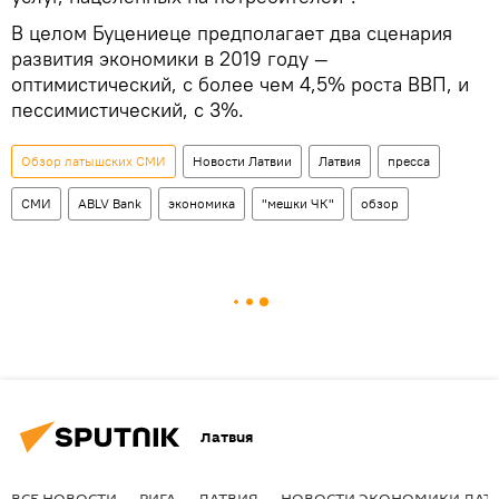
В целом Буцениеце предполагает два сценария
развития экономики в 2019 году —
оптимистический, с более чем 4,5% роста ВВП, и
пессимистический, с 3%.
Обзор латышских СМИ
Новости Латвии
Латвия
пресса
СМИ
ABLV Bank
экономика
"мешки ЧК"
обзор
Латвия
ВСЕ НОВОСТИ
РИГА
ЛАТВИЯ
НОВОСТИ ЭКОНОМИКИ ЛАТ