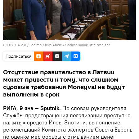
CC BY-SA 2.0
/
Saeima / Ieva Ābele
/
Saeima sanāk uz pirmo sēdi
Подписаться
Отсутствие правительство в Латвии
может привести к тому, что слишком
суровые требования Moneyval не будут
выполнены в срок
РИГА, 9 янв — Sputnik.
По словам руководителя
Службы предотвращения легализации преступно
нажитых средств Илзы Знотини, выполнение
рекомендаций Комитета экспертов Совета Европы
по оценке мер борьбы с отмыванием денег