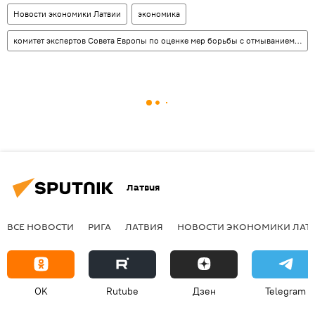
Новости экономики Латвии
экономика
комитет экспертов Совета Европы по оценке мер борьбы с отмыванием денег Moneyval
Латвия
ВСЕ НОВОСТИ
РИГА
ЛАТВИЯ
НОВОСТИ ЭКОНОМИКИ ЛАТ
OK
Rutube
Дзен
Telegram