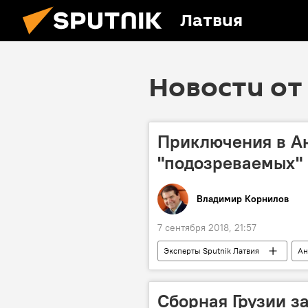
Латвия
Новости от 
Приключения в Анг
"подозреваемых" 
Владимир Корнилов
7 сентября 2018, 21:57
Эксперты Sputnik Латвия
Ан
Великобритания
Мария Зах
Сергей Скрипаль
Руслан Б
Сборная Грузии з