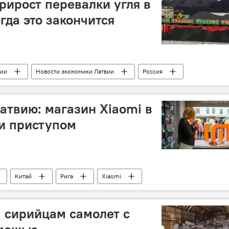
рирост перевалки угля в
огда это закончится
сии
Новости экономики Латвии
Россия
атвию: магазин Xiaomi в
ли приступом
Китай
Рига
Xiaomi
 сирийцам самолет с