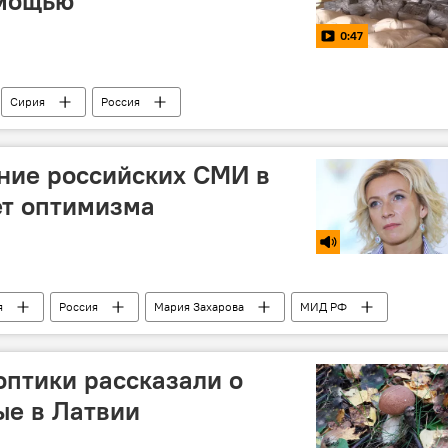
омощью
0:47
Сирия
Россия
ние российских СМИ в
ет оптимизма
я
Россия
Мария Захарова
МИД РФ
оптики рассказали о
ые в Латвии