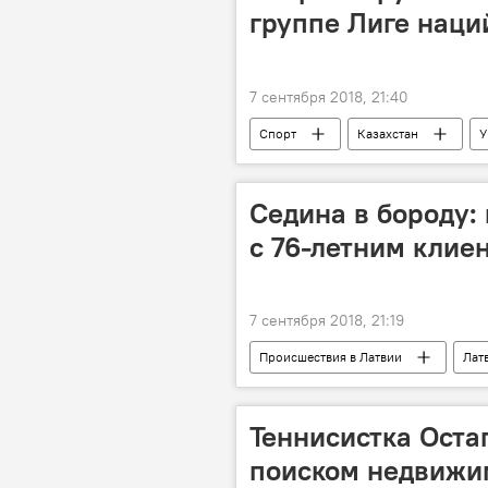
группе Лиге наци
7 сентября 2018, 21:40
Спорт
Казахстан
У
Сборная Казахстана по футболу
Седина в бороду:
с 76-летним клие
7 сентября 2018, 21:19
Происшествия в Латвии
Лат
Теннисистка Оста
поиском недвижи