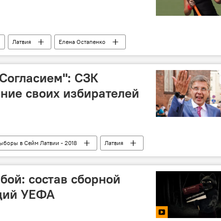
Латвия
Елена Остапенко
"Согласием": СЗК
ние своих избирателей
ыборы в Сейм Латвии - 2018
Латвия
выборы в Сейм-2018
Союз зеленых и крестьян
бой: состав сборной
аций УЕФА