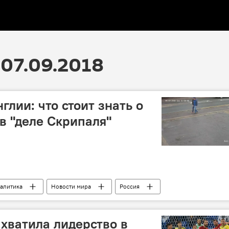
07.09.2018
лии: что стоит знать о
в "деле Скрипаля"
алитика
Новости мира
Россия
арова
Тереза Мэй
Александр Петров
оширов
"Дело Скрипаля"
ахватила лидерство в