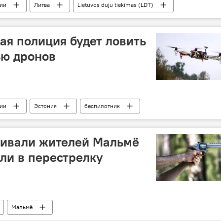
тии
Литва
Lietuvos duju tiekimas (LDT)
еде
ая полиция будет ловить
ью дронов
тии
Эстония
беспилотник
ривали жителей Мальмё
али в перестрелку
Мальмё