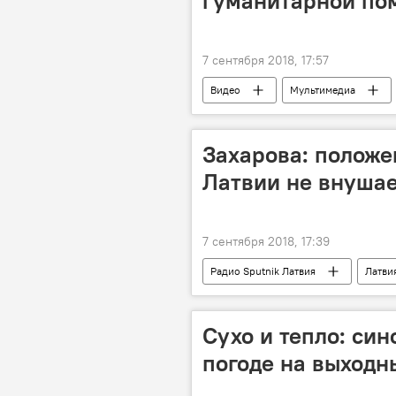
гуманитарной п
7 сентября 2018, 17:57
Видео
Мультимедиа
Захарова: положе
Латвии не внуша
7 сентября 2018, 17:39
Радио Sputnik Латвия
Латви
РТР-Россия
Сухо и тепло: син
погоде на выходн