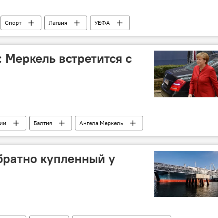
Спорт
Латвия
УЕФА
Лига наций
11vilki
: Меркель встретится с
тии
Балтия
Ангела Меркель
братно купленный у