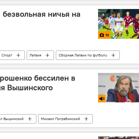
: безвольная ничья на
10
Спорт
Латвия
Сборная Латвии по футболу
Лига наций
рошенко бессилен в
ия Вышинского
л Вышинский
Михаил Погребинский