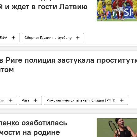
й и ждет в гости Латвию
ЕФА
Сборная Грузии по футболу
Лига наций
 в Риге полиция застукала проститут
нтом
вия
Рига
Рижская муниципальная полиция (РМП)
пенко озаботилась
мости на родине