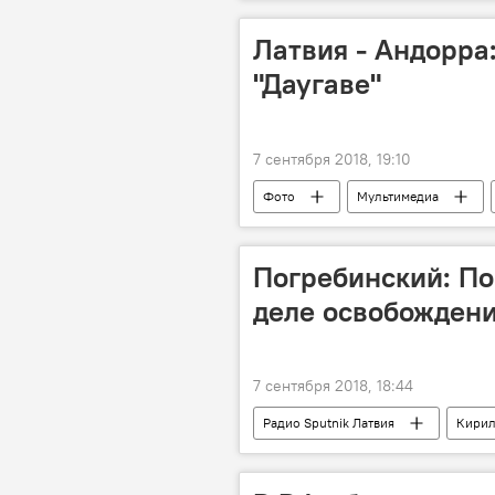
Латвия - Андорра
"Даугаве"
7 сентября 2018, 19:10
Фото
Мультимедиа
Сборная Андорры по футболу
Погребинский: По
деле освобожден
7 сентября 2018, 18:44
Радио Sputnik Латвия
Кирил
РИА Новости Украина