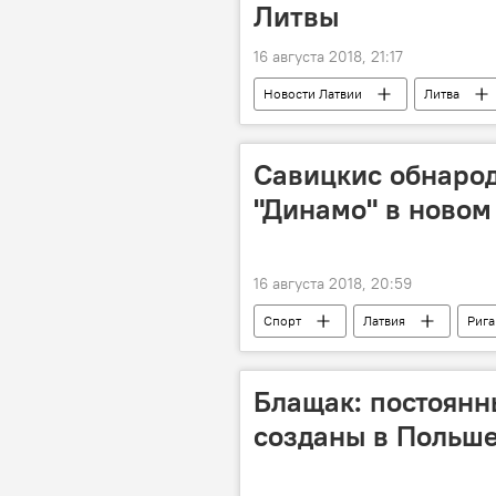
Литвы
16 августа 2018, 21:17
Новости Латвии
Литва
Савицкис обнаро
"Динамо" в новом
16 августа 2018, 20:59
Спорт
Латвия
Рига
Блащак: постоянн
созданы в Польше