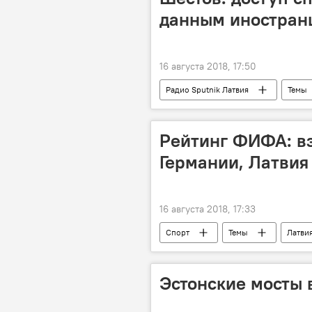
данным иностранц
16 августа 2018, 17:50
Радио Sputnik Латвия
Темы
Минобороны Латвии
Рейтинг ФИФА: в
Германии, Латвия 
16 августа 2018, 17:33
Спорт
Темы
Латви
ФИФА
Лига наций
Эстонские мосты 