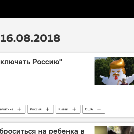
16.08.2018
тключать Россию"
алитика
Россия
Китай
США
ан
броситься на ребенка в