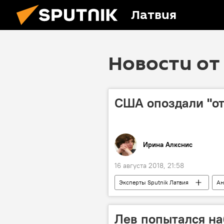
Латвия
Новости от 
США опоздали "о
Ирина Алкснис
16 августа 2018, 21:58
Эксперты Sputnik Латвия
Ан
Турция
Европа
Ир
Лев попытался на