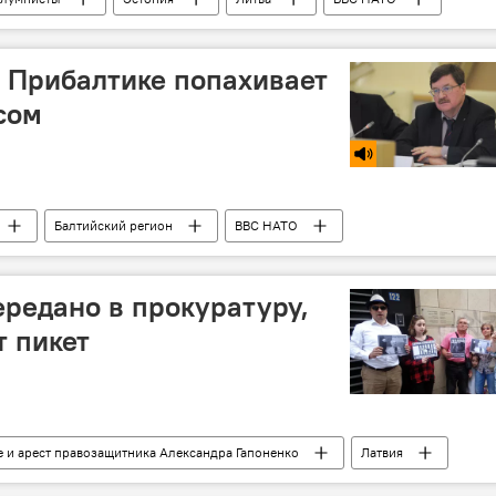
в Прибалтике попахивает
сом
Балтийский регион
ВВС НАТО
ередано в прокуратуру,
т пикет
 и арест правозащитника Александра Гапоненко
Латвия
ия безопасности