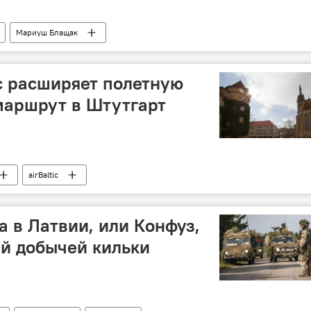
Мариуш Блащак
ic расширяет полетную
 маршрут в Штутгарт
airBaltic
а в Латвии, или Конфуз,
й добычей кильки