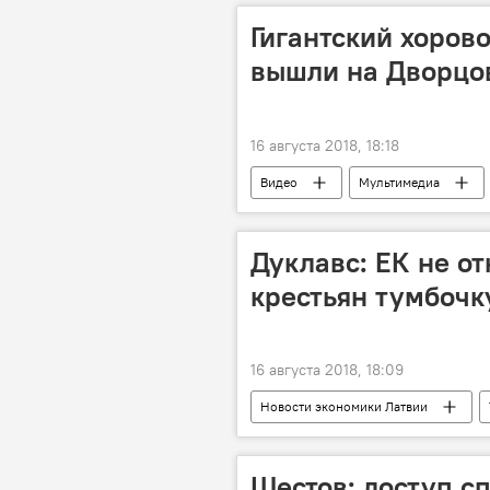
Гигантский хорово
вышли на Дворцо
16 августа 2018, 18:18
Видео
Мультимедиа
Дуклавс: ЕК не от
крестьян тумбочк
16 августа 2018, 18:09
Новости экономики Латвии
Министерство земледелия
Шестов: доступ с