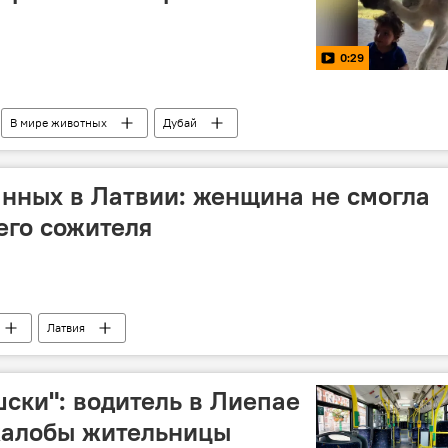
0:29
В мире животных
Дубай
нных в Латвии: женщина не смогла
его сожителя
Латвия
шски": водитель в Лиепае
жалобы жительницы