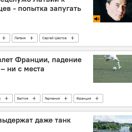
ев - попытка запугать
Латвия
Сергей Шестов
злет Франции, падение
– ни с места
я
Балтия
Германия
Франция
выдержат даже танк