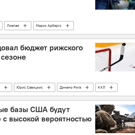
Лиепая
Марис Арбергс
довал бюджет рижского
 сезоне
Юрис Савицкис
Динамо Рига
КХЛ
ые базы США будут
 с высокой вероятностью