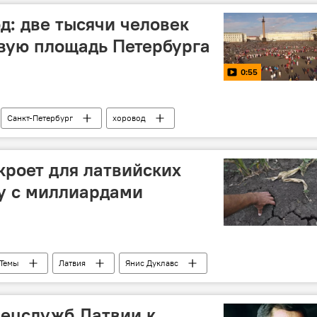
д: две тысячи человек
вую площадь Петербурга
0:55
Санкт-Петербург
хоровод
кроет для латвийских
у с миллиардами
Темы
Латвия
Янис Дуклавс
Еврокомиссия
пецслужб Латвии к