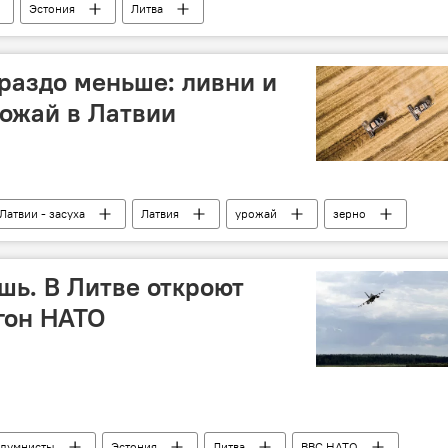
Эстония
Литва
js 2018
ораздо меньше: ливни и
ожай в Латвии
Латвии - засуха
Латвия
урожай
зерно
шь. В Литве откроют
гон НАТО
лумнисты
Эстония
Литва
ВВС НАТО