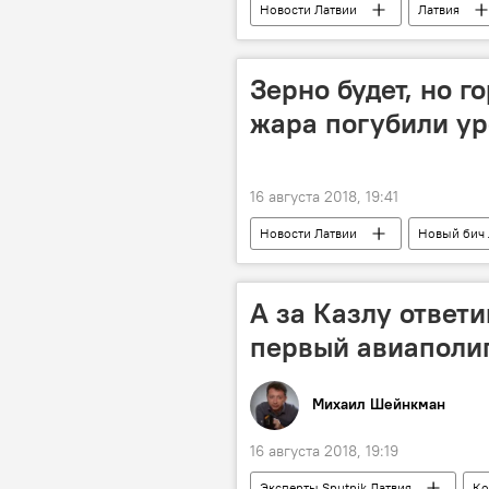
Новости Латвии
Латвия
Как подавить восстание: учения Name
Зерно будет, но г
жара погубили ур
16 августа 2018, 19:41
Новости Латвии
Новый бич 
А за Казлу ответи
первый авиаполи
Михаил Шейнкман
16 августа 2018, 19:19
Эксперты Sputnik Латвия
Ко