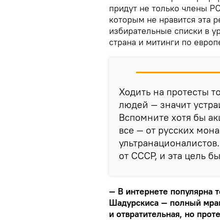
придут не только члены Р
которым не нравится эта р
избирательные списки в ур
страна и митинги по евро
Ходить на протесты т
людей — значит устра
Вспомните хотя бы ак
все — от русских мон
ультранационалистов.
от СССР, и эта цель б
— В интернете популярна т
Шадурскиса — полный мра
и отвратительная, но прот