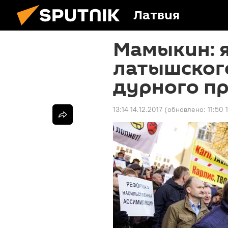
Латвия
Мамыкин: я
латышского
дурного п
13:14 14.12.2017
(обновлено:
11:50 