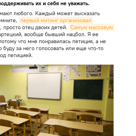
оддерживать их и себя не уважать.
имают любого. Каждый может высказать
омните,
первый митинг организовал
, просто отец двоих детей.
Самую массовую 
ртецкий, вообще бывший нацбол. Я ее
потому что мне понравилась петиция, а не
о буду за него голосовать или еще что-то
под петицией.