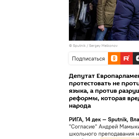
© Sputnik / Sergey Melkonov
Подписаться
Депутат Европарламе
протестовать не прот
языка, а против разр
реформы, которая вре
народа
РИГА, 14 дек — Sputnik, В
"Согласие" Андрей Мамыки
школьного преподавания на