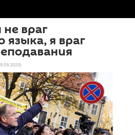
 не враг
 языка, я враг
реподавания
19.09.2023
)