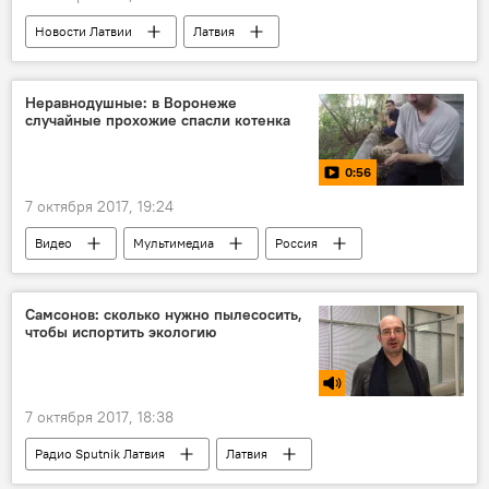
Новости Латвии
Латвия
Аматский край
Курземе
Латгалия
Видземе
Янис Траллис
Неравнодушные: в Воронеже
случайные прохожие спасли котенка
Янис Дуклавс
Латвийский центр окружающей среды, геологии и метеорологии
0:56
Министерство земледелия
7 октября 2017, 19:24
Министерство сообщения
реки
Видео
Мультимедиа
Россия
Воронеж
животные
кот
спасение
Самсонов: сколько нужно пылесосить,
чтобы испортить экологию
7 октября 2017, 18:38
Радио Sputnik Латвия
Латвия
Александр Самсонов
бытовая техника