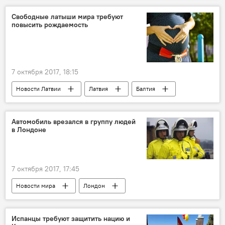
пылесос
Евросоюз
Свободные латыши мира требуют
повысить рождаемость
7 октября 2017, 18:15
Новости Латвии
Латвия
Балтия
Арвилс Ашераденс
Объединение свободных латышей мира (ОСЛМ)
Автомобиль врезался в группу людей
в Лондоне
Всемирный латышский форум экономики и инноваций
Евросоюз
7 октября 2017, 17:45
Новости мира
Лондон
Великобритания
Испанцы требуют защитить нацию и