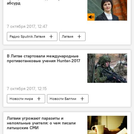
абсурд
7 октября 2017, 12:47
Радио Sputnik Латвия
Латвия
Елизавета Кривцова
Рихардс Эйгимс
Центр госязыка
латышский язык
В Литве стартовали международные
противотанковые учения Hunter-2017
государственный язык
Что у ЦГЯ на языке
7 октября 2017, 12:15
Новости мира
Новости Балтии
Литва
учения Hunter-2017
Латвии угрожают паразиты и
нелояльные учителя: о чем писали
латышские СМИ