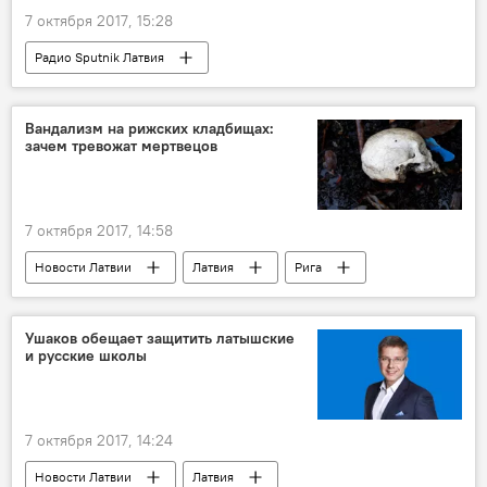
7 октября 2017, 15:28
Радио Sputnik Латвия
Борьба Каталонии за независимость
Испания
Каталония
Вандализм на рижских кладбищах:
зачем тревожат мертвецов
Николай Топорнин
независимость
7 октября 2017, 14:58
Новости Латвии
Латвия
Рига
Анатолий Алексеенко
Департамент жилья и окружающей среды Рижской думы
Ушаков обещает защитить латышские
и русские школы
кладбище "Лачупес"
Рижское первое лесное кладбище
Яунциемское кладбище
7 октября 2017, 14:24
Новости Латвии
Латвия