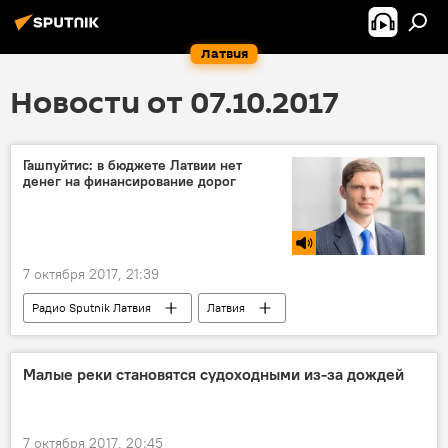
Латвия
Новости от 07.10.2017
Гашпуйтис: в бюджете Латвии нет
денег на финансирование дорог
7 октября 2017, 21:39
Радио Sputnik Латвия
Латвия
Дайнис Гашпуйтис
Министерство сообщения
дороги
Малые реки становятся судоходными из-за дождей
ремонт
Бюджет Латвии
7 октября 2017, 20:45