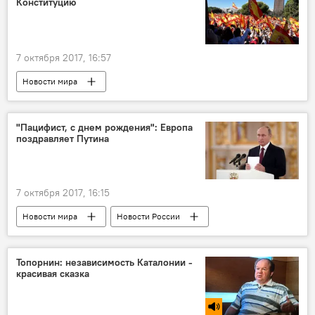
Конституцию
7 октября 2017, 16:57
Новости мира
Борьба Каталонии за независимость
Испания
Каталония
"Пацифист, с днем рождения": Европа
поздравляет Путина
Владимир Верников
независимость
7 октября 2017, 16:15
Новости мира
Новости России
Россия
Париж
Прага
Берлин
Барселона
Топорнин: независимость Каталонии -
красивая сказка
Дмитрий Песков
Владимир Путин
день рождения
граффити