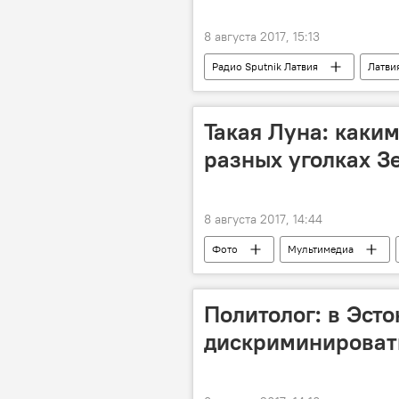
8 августа 2017, 15:13
Радио Sputnik Латвия
Латви
никаб
Такая Луна: каки
разных уголках З
8 августа 2017, 14:44
Фото
Мультимедиа
Политолог: в Эсто
дискриминироват