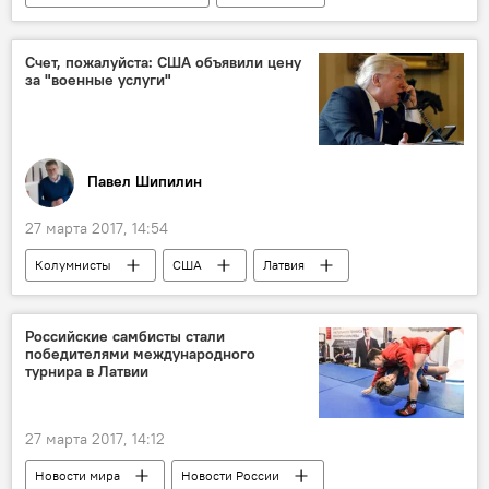
Россия
Сергей Федоров
эксперт
О-ля-ля: президентские выборы во Франции - 2017
Счет, пожалуйста: США объявили цену
за "военные услуги"
Павел Шипилин
27 марта 2017, 14:54
Колумнисты
США
Латвия
Эстония
Литва
НАТО
Российские самбисты стали
победителями международного
турнира в Латвии
27 марта 2017, 14:12
Новости мира
Новости России