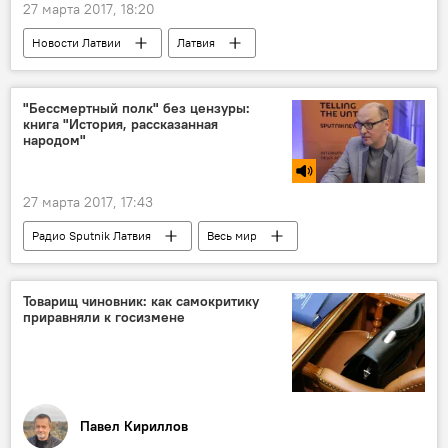
27 марта 2017, 18:20
Новости Латвии
Латвия
"Бессмертный полк" без цензуры:
книга "История, рассказанная
народом"
27 марта 2017, 17:43
Радио Sputnik Латвия
Весь мир
Армен Гаспарян
Роланд Шарифов
"Бессмертный полк" в Латвии
Товарищ чиновник: как самокритику
приравняли к госизмене
Литературное кафе
Павел Кириллов