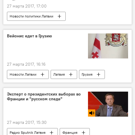
27 марта 2017, 17:00
Новости политики Латвии
Эксперты Sputnik Латвия
Колумнисты
Латвия
Вейонис едет в Грузию
27 марта 2017, 16:16
Новости Латвии
Латвия
Грузия
Раймондс Вейонис
Георгий Маргвелашвили
визит
Эксперт о президентских выборах во
Франции и "русском следе"
27 марта 2017, 15:30
Радио Sputnik Латвия
Франция