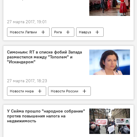
27 марта 2017, 19:01
Новости Латвии
Рига
Навруз
Симоньян: RT в списке фобий Запада
разместился между "Тополем" и
"Искандером"
27 марта 2017, 18:23
Новости мира
Новости России
Россия
США
Маргарита Симоньян
Russia Today
Sputnik
RAND
У Сейма прошло "народное собрание"
против повышения налога на
недвижимость