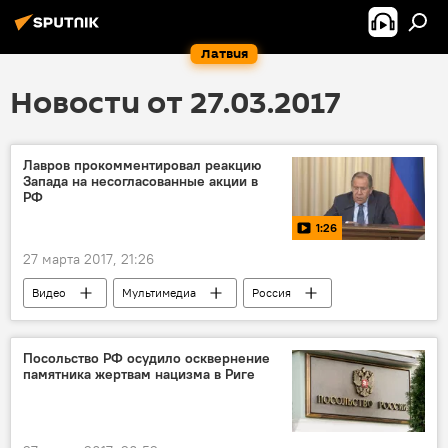
Латвия
Новости от 27.03.2017
Лавров прокомментировал реакцию
Запада на несогласованные акции в
РФ
1:26
27 марта 2017, 21:26
Видео
Мультимедиа
Россия
Европа
США
Сергей Лавров
Посольство РФ осудило осквернение
памятника жертвам нацизма в Риге