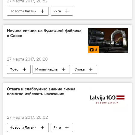
27 марта 2017, 20:52
Новости Латвии
Рига
посольство РФ в Латвии
памятник жертвам нацизма
Ночное сияние на бумажной фабрике
в Слоке
8
27 марта 2017, 20:20
Фото
Мультимедиа
Слока
Очарование распада
Отвага и слабоумие: знание гимна
помогло избежать наказания
27 марта 2017, 20:02
Новости Латвии
Рига