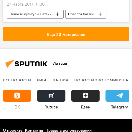
27 марта 2017, 11:30
Новости культуры Латвии
Новости Латвии
Рига
Инесса Галанте
Инесса Галанте и друзья. Agnus Dei
Еще 20 материалов
Пасха в Латвии
Латвия
ВСЕ НОВОСТИ
РИГА
ЛАТВИЯ
НОВОСТИ ЭКОНОМИКИ ЛАТ
OK
Rutube
Дзен
Telegram
О проекте
Контакты
Правила использования