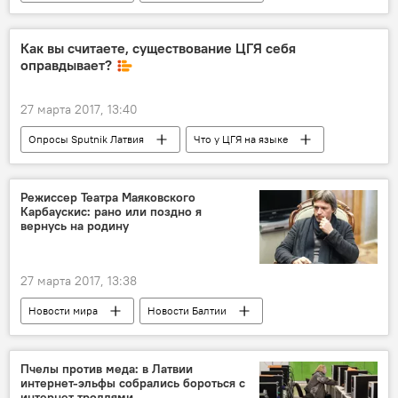
Новости Латвии
Даугавпилс
Тверь
Даувгапилсский олимпийский центр
самбо
Как вы считаете, существование ЦГЯ себя
оправдывает?
27 марта 2017, 13:40
Опросы Sputnik Латвия
Что у ЦГЯ на языке
Режиссер Театра Маяковского
Карбаускис: рано или поздно я
вернусь на родину
27 марта 2017, 13:38
Новости мира
Новости Балтии
Россия
Литва
Миндаугас Карбаускис
Пчелы против меда: в Латвии
интернет-эльфы собрались бороться с
интернет-троллями