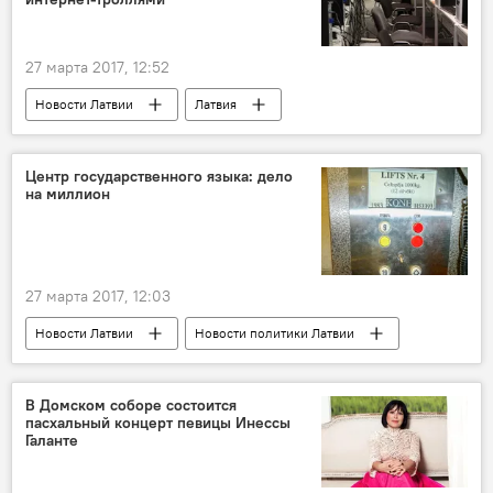
27 марта 2017, 12:52
Новости Латвии
Латвия
Ингмар Бисениекс
Дивный новый мир
Центр государственного языка: дело
на миллион
27 марта 2017, 12:03
Новости Латвии
Новости политики Латвии
Латвия
Центр госязыка
латышский язык
Что у ЦГЯ на языке
В Домском соборе состоится
пасхальный концерт певицы Инессы
Галанте