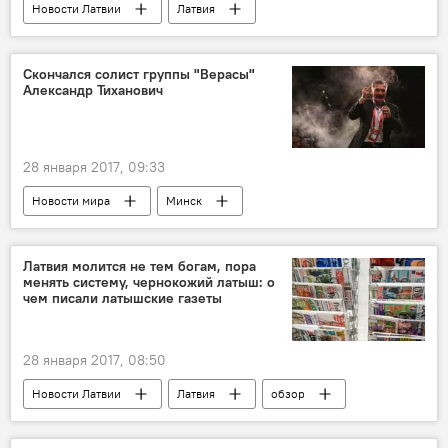
Новости Латвии
Латвия
"Мемориал нашей памяти"
памятники воинам -освободителям
Скончался солист группы "Верасы"
Александр Тиханович
28 января 2017, 09:33
Новости мира
Минск
Александр Тиханович
Верасы
Латвия молится не тем богам, пора
менять систему, чернокожий латыш: о
чем писали латышские газеты
28 января 2017, 08:50
Новости Латвии
Латвия
обзор
Обзор латышских СМИ