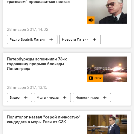
трамваем" прославиться нельзя
28 января 2017, 14:02
Радио Sputnik Латвия
Новости Латвии
Рига
Армандс Краузе
Оярс Скудра
мнение
Петербуржцы вспомнили 73-ю
годовщину прорыва блокады
Муниципальные выборы - 2017
Ленинграда
0:32
28 января 2017, 13:15
Видео
Мультимедиа
Новости мира
Новости России
Ленинград
блокада
Великая Отечественная война
Политолог назвал "серой личностью"
кандидата в мэры Риги от СЗК