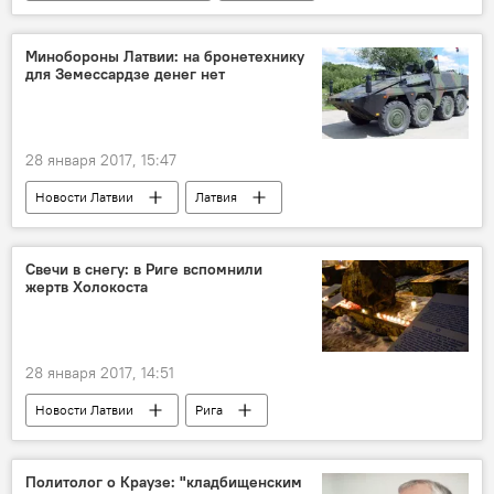
Яков Плинер
Waffen SS
16 марта в Риге
Холокост
Минобороны Латвии: на бронетехнику
для Земессардзе денег нет
28 января 2017, 15:47
Новости Латвии
Латвия
Раймондс Вейонис
Земессардзе
Старая техника по новым ценам: как вооружается Латвия
Свечи в снегу: в Риге вспомнили
жертв Холокоста
Каспарс Галкин
Минобороны Латвии
28 января 2017, 14:51
Новости Латвии
Рига
Иосиф Корен
Холокост
Политолог о Краузе: "кладбищенским