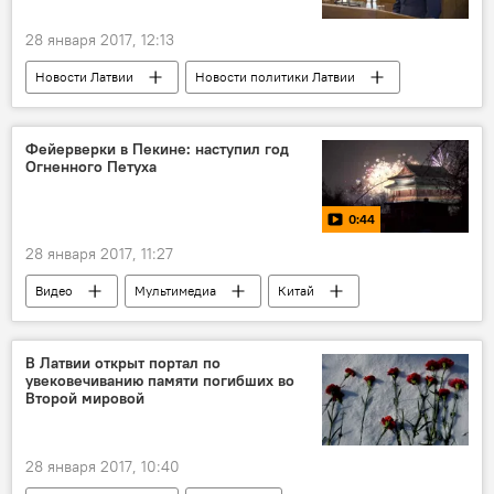
28 января 2017, 12:13
Новости Латвии
Новости политики Латвии
Рига
Армандс Краузе
Союз зеленых и крестьян
Фейерверки в Пекине: наступил год
Огненного Петуха
Муниципальные выборы - 2017
0:44
28 января 2017, 11:27
Видео
Мультимедиа
Китай
год Петуха
Новый год
В Латвии открыт портал по
увековечиванию памяти погибших во
Второй мировой
28 января 2017, 10:40