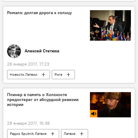
Александр Тиханович
Ромалэ: долгая дорога к солнцу
Алексей Стетюха
28 января 2017, 17:23
Новости Латвии
Рига
Нормунд Рудевич
интервью
цыгане
Плинер в память о Холокосте
предостерег от абсурдной ревизии
истории
28 января 2017, 16:38
Радио Sputnik Латвия
Латвия