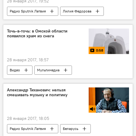
28 января 2017, 19:52
Радио Sputnik Латвия
Лилия Федорова
алкоголизм
эксперт
Точь-в-точь: в Омской области
появился храм из снега
0:58
28 января 2017, 18:57
Видео
Мультимедиа
Омская область
снег
Александр Тиханович: нельзя
смешивать музыку и политику
28 января 2017, 18:05
Радио Sputnik Латвия
Беларусь