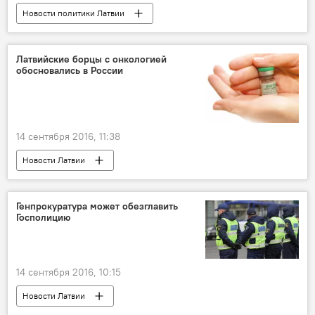
Новости политики Латвии
Эксперты Sputnik Латвия
Выборы президента США: вот это поворот
Латвийские борцы с онкологией
обосновались в России
14 сентября 2016, 11:38
Новости Латвии
Генпрокуратура может обезглавить
Госполицию
14 сентября 2016, 10:15
Новости Латвии