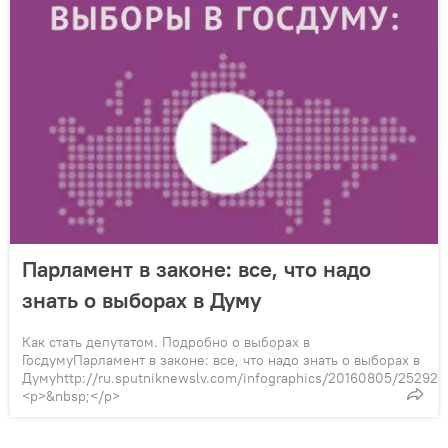
Парламент в законе: все, что надо
знать о выборах в Думу
Как стать депутатом. Подробно о выборах в
ГосдумуПарламент в законе: все, что надо знать о выборах в
Думуhttp://ru.sputniknewslv.com/infographics/20160805/252926
<p>&nbsp;</p>