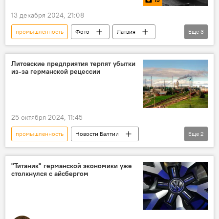
13 декабря 2024, 21:08
промышленность
Фото
Латвия
Еще
3
ВЭФ
Рига
производство
Литовские предприятия терпят убытки
из-за германской рецессии
25 октября 2024, 11:45
промышленность
Новости Балтии
Еще
2
Литва
Германия
Achema
"Титаник" германской экономики уже
столкнулся с айсбергом