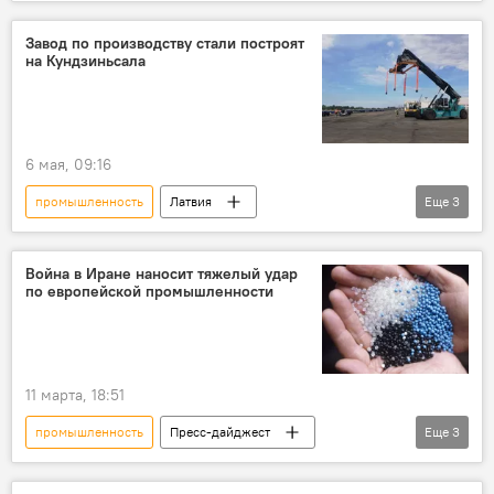
Новости Латвии
Новости экономики Латвии
Латгалия
Андрей Элксниньш
Завод по производству стали построят
на Кундзиньсала
железная дорога
6 мая, 09:16
промышленность
Латвия
Еще
3
Новости Латвии
Новости экономики Латвии
завод
производство
Война в Иране наносит тяжелый удар
по европейской промышленности
11 марта, 18:51
промышленность
Пресс-дайджест
Еще
3
Аналитика
Германия
Евросоюз