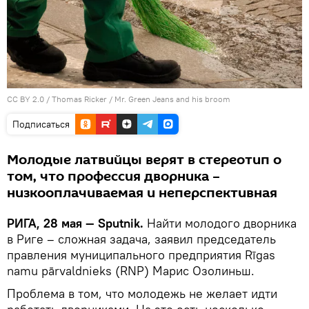
CC BY 2.0
/
Thomas Ricker
/
Mr. Green Jeans and his broom
Подписаться
Молодые латвийцы верят в стереотип о
том, что профессия дворника –
низкооплачиваемая и неперспективная
РИГА, 28 мая — Sputnik.
Найти молодого дворника
в Риге – сложная задача, заявил председатель
правления муниципального предприятия Rīgas
namu pārvaldnieks (RNP) Марис Озолиньш.
Проблема в том, что молодежь не желает идти