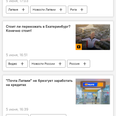
5 июня, 17:03
Латвия
Новости Латвии
Рига
Новости экономики Латвии
Latvenergo
тепло
Янис Негрибс
цены
Стоит ли переезжать в Екатеринбург?
Конечно стоит!
рост цен
Комиссия по регулированию общественных услуг
5 июня, 16:51
Видео
Новости России
Россия
Екатеринбург
блогер
журналист
Алексей Стефанов
Мультимедиа
"Почта Латвии" не брезгует заработать
на кредитах
5 июня, 16:39