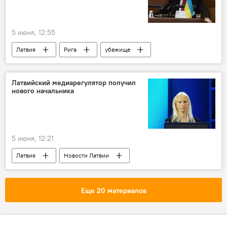
5 июня, 12:55
Латвия
Рига
убежище
безопасность
Латвийский медиарегулятор получил
нового начальника
5 июня, 12:21
Латвия
Новости Латвии
Национальный совет по электронным средствам массовой информации (НСЭСМИ)
назначение
Иварс Аболиньш
Еще 20 материалов
Аурелия Иева Друвиете
Иева Калдерауска