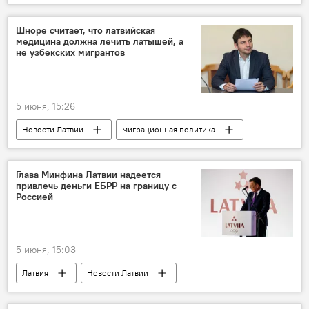
Новости политики Латвии
Новости экономики Латвии
автобус
Шноре считает, что латвийская
медицина должна лечить латышей, а
пассажироперевозки
Россия
не узбекских мигрантов
Новости России
Эйнарс Цилинскис
запрет
торговля
Латвия и Россия
5 июня, 15:26
Новости Латвии
миграционная политика
Эдвинс Шноре
МВД Латвии
Глава Минфина Латвии надеется
привлечь деньги ЕБРР на границу с
Россией
5 июня, 15:03
Латвия
Новости Латвии
Новости экономики Латвии