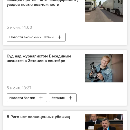
политика
критика
увидев новые возможности
5 июня, 14:00
Новости экономики Латвии
антироссийские санкции
торговля
Латвия и Россия
Суд над журналистом Бесединым
начнется в Эстонии в сентябре
5 июня, 13:37
Новости Балтии
Эстония
Олег Беседин
суд
журналист
В Риге нет полноценных убежищ