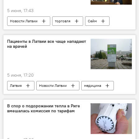
5 июня, 17:43
Новости Латвии
торговля
Сейм
Россия
экспорт
импорт
Айнарс Латковскис
Пациенты в Латвии все чаще нападают
на врачей
5 июня, 17:20
Латвия
Новости Латвии
медицина
Происшествия в Латвии
нападение
Рижская Восточная больница
пациент
В спор о подорожании тепла в Риге
вмешалась комиссия по тарифам