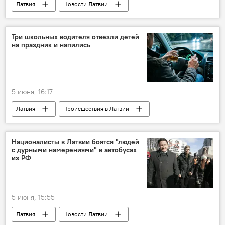
Латвия
Новости Латвии
почта Латвии
кредиты
общество
Три школьных водителя отвезли детей
на праздник и напились
5 июня, 16:17
Латвия
Происшествия в Латвии
водители
алкоголь
дети
Националисты в Латвии боятся "людей
с дурными намерениями" в автобусах
из РФ
5 июня, 15:55
Латвия
Новости Латвии