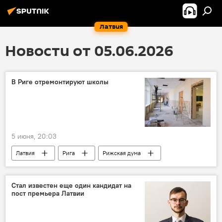
Латвия
Новости от 05.06.2026
В Риге отремонтируют школы
5 июня, 20:03
Латвия
Рига
Рижская дума
образование
школа
ремонт
Эдвардс Ратниекс
Стал известен еще один кандидат на
пост премьера Латвии