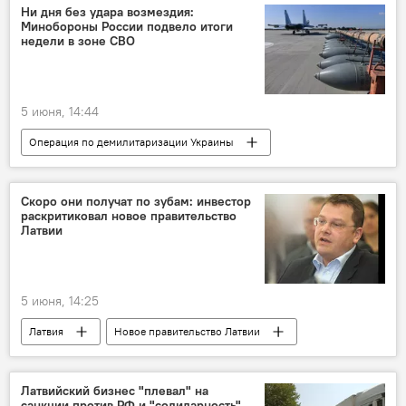
Марис Кучинскис
финансирование
Ни дня без удара возмездия:
Минобороны России подвело итоги
безопасность
недели в зоне СВО
Европейский банк реконструкции и развития (ЕБРР)
граница
5 июня, 14:44
Операция по демилитаризации Украины
Россия
Украина
Минобороны РФ
военная операция
ракетный удар
Скоро они получат по зубам: инвестор
раскритиковал новое правительство
ВС РФ
ВСУ
военная техника
Латвии
5 июня, 14:25
Латвия
Новое правительство Латвии
Новости Латвии
Новости политики Латвии
Гиртс Рунгайнис
правительство Латвии
Латвийский бизнес "плевал" на
санкции против РФ и "солидарность",