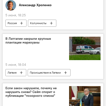
Александр Хроленко
5 июня, 18:25
Россия
Колумнисты
Эксперты Sputnik Латвия
выставка
беспилотник
HeliRussia
В Латгалии накрыли крупные
плантации марихуаны
5 июня, 18:04
Латвия
Происшествия в Латвии
марихуана
полиция
задержание
обыск
Если закон нарушили, почему не
нарушить снова? Сейм спорит о
публикации "позорного списка"