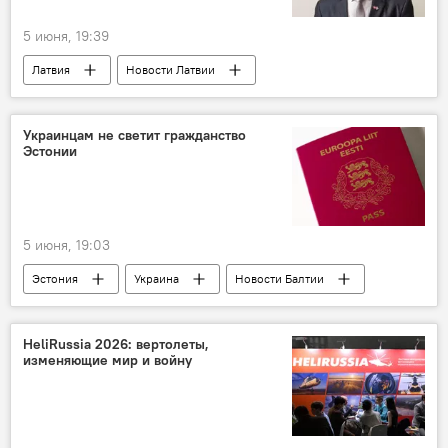
5 июня, 19:39
Латвия
Новости Латвии
Новости политики Латвии
премьер-министр
партия
Украинцам не светит гражданство
Эстонии
политика
парламентские выборы
кандидат
5 июня, 19:03
Эстония
Украина
Новости Балтии
гражданство
отказ
политика
HeliRussia 2026: вертолеты,
изменяющие мир и войну