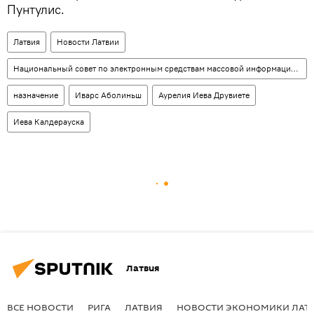
Пунтулис.
Латвия
Новости Латвии
Национальный совет по электронным средствам массовой информации (НСЭСМИ)
назначение
Иварс Аболиньш
Аурелия Иева Друвиете
Иева Калдерауска
Латвия
ВСЕ НОВОСТИ
РИГА
ЛАТВИЯ
НОВОСТИ ЭКОНОМИКИ ЛАТ