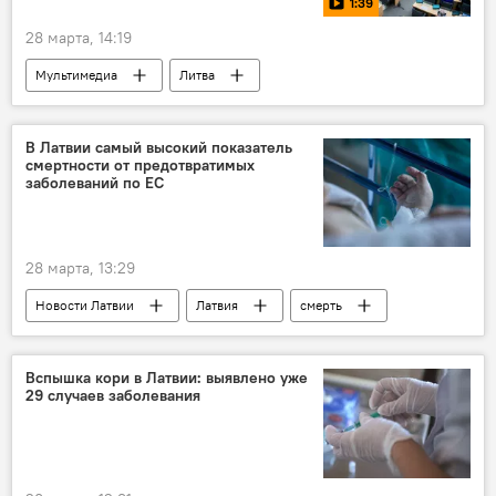
1:39
28 марта, 14:19
Мультимедиа
Литва
Антанас Кандротас
Алексей Стефанов
полигон
В Латвии самый высокий показатель
смертности от предотвратимых
Падение украинских БПЛА в Латвии
заболеваний по ЕС
28 марта, 13:29
Новости Латвии
Латвия
смерть
смертность
Европа
Вспышка кори в Латвии: выявлено уже
29 случаев заболевания