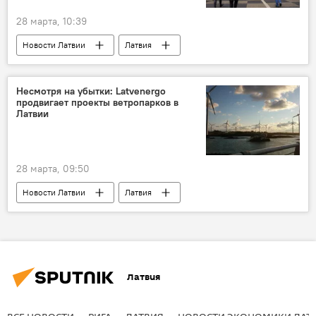
28 марта, 10:39
Новости Латвии
Латвия
Клиническая больница имени Паула Страдыня
Несмотря на убытки: Latvenergo
продвигает проекты ветропарков в
Латвии
28 марта, 09:50
Новости Латвии
Латвия
Latvenergo
Latvijas valsts meži
Латвия
ВСЕ НОВОСТИ
РИГА
ЛАТВИЯ
НОВОСТИ ЭКОНОМИКИ ЛАТ