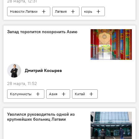
28 марта, 12:31
Новости Латвии
Латвия
корь
Запад торопится похоронить Азию
Дмитрий Косырев
28 марта, 11:52
Колумнисты
Азия
Китай
Япония
Уволился руководитель одной из
крупнейших больниц Латвии