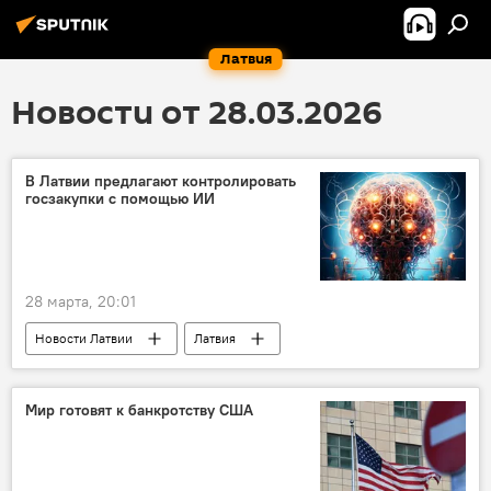
Латвия
Новости от 28.03.2026
В Латвии предлагают контролировать
госзакупки с помощью ИИ
28 марта, 20:01
Новости Латвии
Латвия
голосование
ManaBalss.lv
искусственный интеллект
Мир готовят к банкротству США