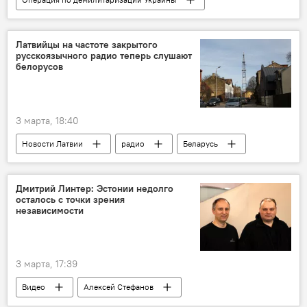
Мультимедиа
Россия
Украина
Минобороны РФ
военная операция
Латвийцы на частоте закрытого
русскоязычного радио теперь слушают
военная техника
военнослужащие
белорусов
ВС РФ
артиллерия
РСЗО "Град"
3 марта, 18:40
Новости Латвии
радио
Беларусь
Дмитрий Линтер: Эстонии недолго
осталось с точки зрения
независимости
3 марта, 17:39
Видео
Алексей Стефанов