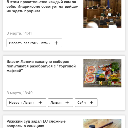
военная операция
военная техника
В этом правительстве каждый сам за
себя: Индриксоне советует латвийцам
военнослужащие
ВС РФ
ВСУ
не ждать прорыва
3 марта, 14:41
Новости политики Латвии
Илзе Индриксоне
Эвика Силиня
правительство Латвии
Власти Латвии накануне выборов
попытаются разобраться с "торговой
мафией"
3 марта, 13:49
Новости Латвии
Латвия
Сейм
торговля
цены
продукты питания
Рижский суд задал ЕС сложные
вопросы о санкциях