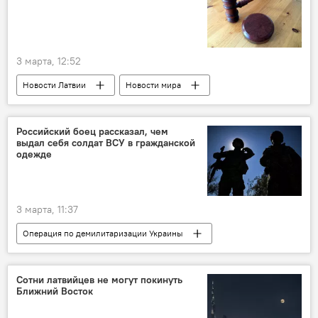
3 марта, 12:52
Новости Латвии
Новости мира
Новости России
антироссийские санкции
Суд ЕС
Российский боец рассказал, чем
выдал себя солдат ВСУ в гражданской
одежде
3 марта, 11:37
Операция по демилитаризации Украины
Россия
Украина
военная операция
военная техника
военнослужащие
Сотни латвийцев не могут покинуть
Ближний Восток
ВС РФ
ВСУ
безопасность