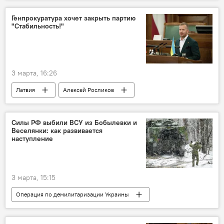
интервью
Эстония
Кая Каллас
Генпрокуратура хочет закрыть партию
"Стабильность!"
3 марта, 16:26
Латвия
Алексей Росликов
"Стабильность"
Генеральная прокуратура
суд
Силы РФ выбили ВСУ из Бобылевки и
Веселянки: как развивается
наступление
3 марта, 15:15
Операция по демилитаризации Украины
Россия
Украина
Минобороны РФ