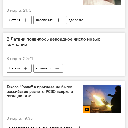
3 марта, 21:12
Латвия
население
здоровье
инфекция
Центр профилактики и контроля заболеваний
В Латвии появилось рекордное число новых
компаний
3 марта, 20:41
Латвия
компания
Регистр предприятий Латвии
статистика
бизнес
Такого "Града" в прогнозе не было:
российские расчеты РСЗО накрыли
позиции ВСУ
3 марта, 19:35
Операция по демилитаризации Украины