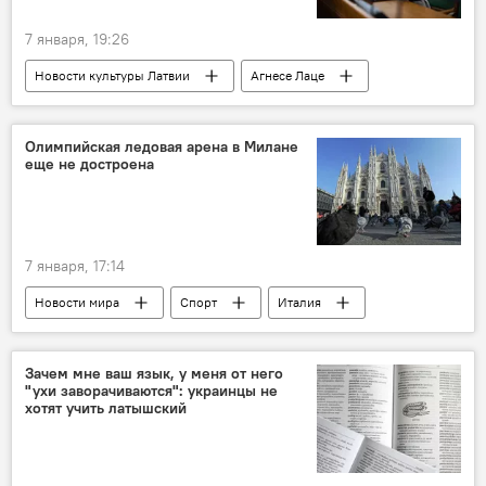
7 января, 19:26
Новости культуры Латвии
Агнесе Лаце
Александр Барташевич
Резекне
Концертный зал
Олимпийская ледовая арена в Милане
еще не достроена
7 января, 17:14
Новости мира
Спорт
Италия
Милан
зимняя Олимпиада-2026
Такой хоккей нам нужен
Зачем мне ваш язык, у меня от него
"ухи заворачиваются": украинцы не
хотят учить латышский