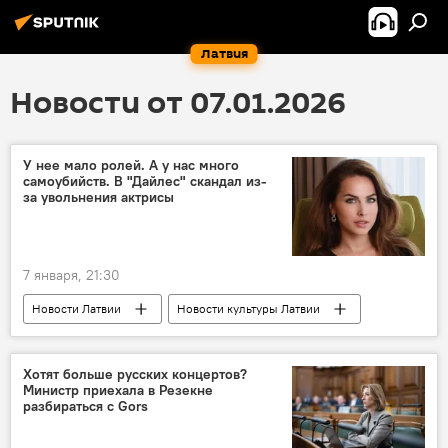
Латвия
Новости от 07.01.2026
У нее мало ролей. А у нас много
самоубийств. В "Дайлес" скандал из-
за увольнения актрисы
7 января, 21:30
Новости Латвии
Новости культуры Латвии
театр "Дайлес"
актриса
увольнение
Хотят больше русских концертов?
Министр приехала в Резекне
разбираться с Gors