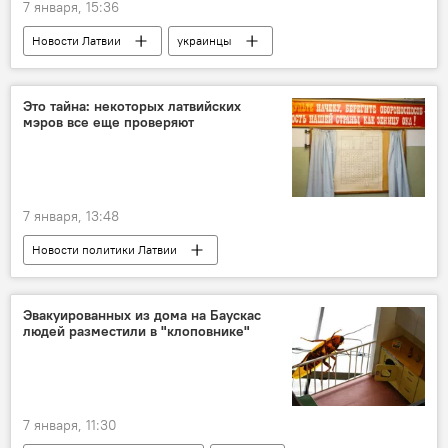
7 января, 15:36
Новости Латвии
украинцы
Беженцы в Латвии и ЕС
латышский язык
Это тайна: некоторых латвийских
мэров все еще проверяют
7 января, 13:48
Новости политики Латвии
Служба государственной безопасности
гостайна
Эгилс Хелманис
Эвакуированных из дома на Баускас
людей разместили в "клоповнике"
Огрский край
Сигулдский край
7 января, 11:30