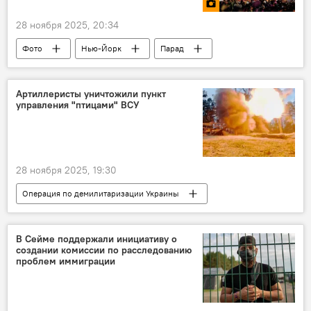
28 ноября 2025, 20:34
Фото
Нью-Йорк
Парад
культура
История
праздник
Артиллеристы уничтожили пункт
управления "птицами" ВСУ
28 ноября 2025, 19:30
Операция по демилитаризации Украины
Мультимедиа
Россия
ВС РФ
вооружения
военная операция
В Сейме поддержали инициативу о
создании комиссии по расследованию
военная техника
артиллерия
проблем иммиграции
Минобороны РФ