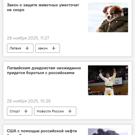
Закон о защите животных ужесточат
не скоро
28 ноября 2025, 11:27
Латвия
закон
Министерство юстиции
животные
защита прав животных
Латвийским дзюдоистам неожиданно
придется бороться с российскими
28 ноября 2025, 10:26
Спорт
Новости России
Новости Латвии
США с помощью российской нефти