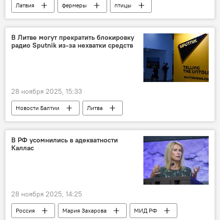
Латвия
фермеры
птицы
Продовольственно-ветеринарная служба
вирус
В Литве могут прекратить блокировку
радио Sputnik из-за нехватки средств
28 ноября 2025, 15:33
Новости Балтии
Литва
Радио Sputnik
В РФ усомнились в адекватности
Каллас
28 ноября 2025, 14:25
Россия
Мария Захарова
МИД РФ