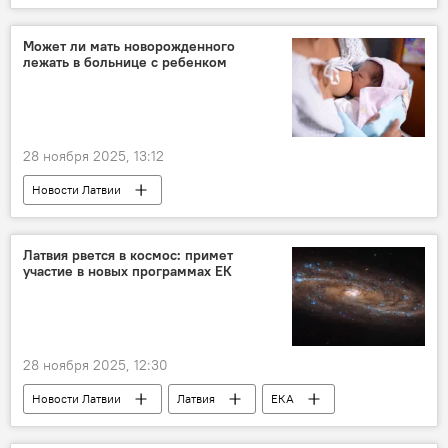
Леонид Слуцкий
Европа
Кая Каллас
Может ли мать новорожденного
лежать в больнице с ребенком
28 ноября 2025, 13:12
Новости Латвии
Рижская Восточная больница
Клиническая больница имени Паула Страдыня
Латвия рвется в космос: примет
участие в новых программах ЕК
Минздрав Латвии
28 ноября 2025, 12:30
Новости Латвии
Латвия
ЕКА
деньги
космос