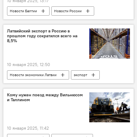
10 января 2025, 13:17
Новости Балтии
Новости России
Литва
Калининградская область
Гитанас Науседа
Латвийский экспорт в Россию в
прошлом году сократился всего на
8,5%
10 января 2025, 12:50
Новости экономики Латвии
экспорт
импорт
торговля
Кому нужен поезд между Вильнюсом
и Таллином
10 января 2025, 11:42