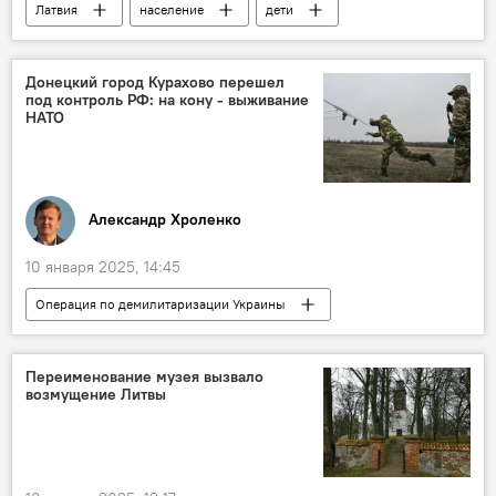
Латвия
население
дети
родители
работа
Эвика Силиня
Донецкий город Курахово перешел
под контроль РФ: на кону - выживание
НАТО
Александр Хроленко
10 января 2025, 14:45
Операция по демилитаризации Украины
Россия
Колумнисты
Украина
Минобороны РФ
военная операция
Переименование музея вызвало
возмущение Литвы
военная техника
военнослужащие
безопасность
ВС РФ
НАТО