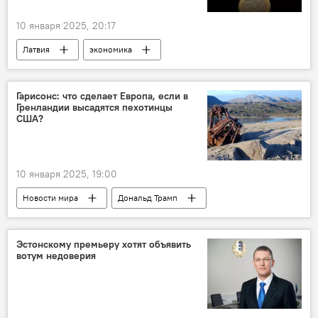
10 января 2025, 20:17
Латвия
экономика
Центральное статистическое управление
продукты питания
цены
Гарисонс: что сделает Европа, если в
Гренландии высадятся пехотинцы
США?
10 января 2025, 19:00
Новости мира
Дональд Трамп
Гренландия
Янис Гарисонс
Эстонскому премьеру хотят объявить
вотум недоверия