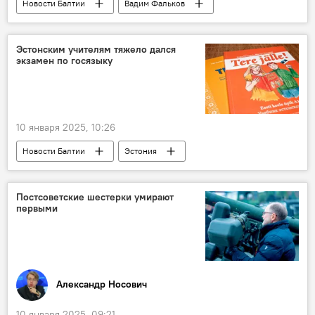
Новости Балтии
Вадим Фальков
поезд
Эстонским учителям тяжело дался
экзамен по госязыку
10 января 2025, 10:26
Новости Балтии
Эстония
эстонский язык
учителя
Постсоветские шестерки умирают
первыми
Александр Носович
10 января 2025, 09:21