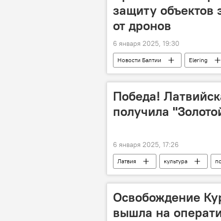
защиту объектов э
от дронов
6 января 2025, 19:30
Новости Балтии
Elering
Победа! Латвийск
получила "Золотой
6 января 2025, 17:26
Латвия
культура
п
"Поток"
Освобождение Ку
вышла на операт