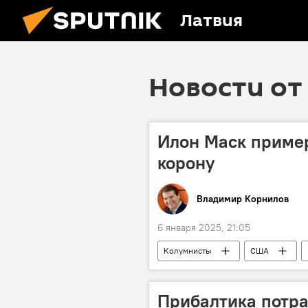
Латвия
Новости от 
Илон Маск пример
корону
Владимир Корнилов
6 января 2025, 21:05
Колумнисты
США
Прибалтика потра