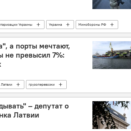
итаризации Украины
Украина
Минобороны РФ
техника
военнослужащие
ВС РФ
ВСУ
", а порты мечтают,
бы не превысил 7%:
х
 Латвии
грузоперевозки
Рижский порт
Вентспилсский порт
дывать" – депутат о
нка Латвии