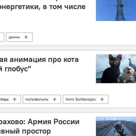
нергетики, в том числе
дроны
ая анимация про кота
 глобус"
обеда
мультфильмы
Гинтс Зилбалодис
рахово: Армия России
ивный простор