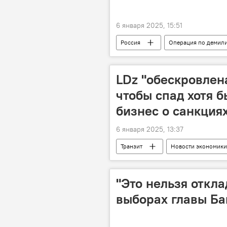
6 января 2025, 15:51
Россия
Операция по демил
военная операция
военная 
LDz "обескровлена
чтобы спад хотя 
бизнес о санкция
6 января 2025, 13:37
Транзит
Новости экономики
Латвийская железная дорога (LDz)
"Это нельзя откла
выборах главы Ба