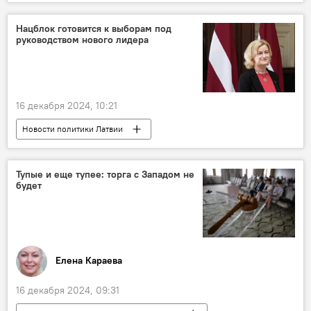
экономика
ВВП
Нацблок готовится к выборам под
руководством нового лидера
16 декабря 2024, 10:21
Новости политики Латвии
Национальное объединение
Илзе Индриксоне
Тупые и еще тупее: торга с Западом не
будет
Елена Караева
16 декабря 2024, 09:31