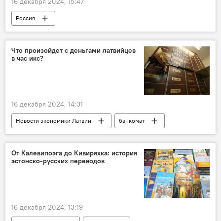
16 декабря 2024, 15:47
Россия
Операция по демилитаризации Украины
Украина
Минобороны РФ
Что произойдет с деньгами латвийцев
в час икс?
военная операция
военная техника
военнослужащие
ВС РФ
ВСУ
16 декабря 2024, 14:31
Новости экономики Латвии
банкомат
От Калевипоэга до Кивиряхка: история
эстонско-русских переводов
16 декабря 2024, 13:19