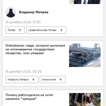
Владимир Матвеев
16 декабря 2024, 21:05
Литва
правительство Литвы
Гитанас Науседа
политика
Украина
Колумнисты
Onkoalianse: люди, которым выписали
не оплачиваемое государством
Гинтаутас Палуцкас
лекарство, тихо умирают
16 декабря 2024, 20:26
Новости Латвии
онкология
лекарства
деньги
лечение
Почему работодатели не хотят
нанимать "зумеров"