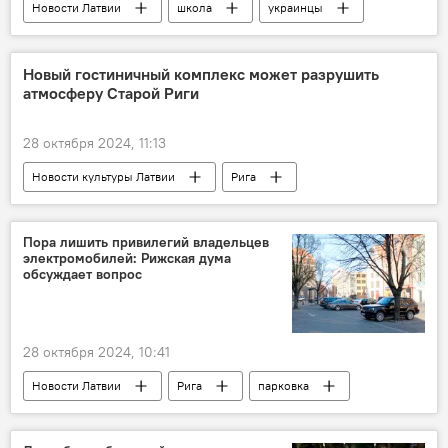
Новости Латвии
школа
украинцы
Беженцы в Латвии и ЕС
Новый гостиничный комплекс может разрушить
атмосферу Старой Риги
28 октября 2024, 11:13
Новости культуры Латвии
Рига
Старая Рига
объекты культурного наследия
Юрис Дамбис
строительство
Пора лишить привилегий владельцев
электромобилей: Рижская дума
обсуждает вопрос
28 октября 2024, 10:41
Новости Латвии
Рига
парковка
электромобиль
Рижская дума