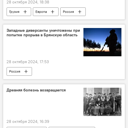
28 октября 2024, 18:38
Грузия
Европа
Россия
парламентские выборы
Западные диверсанты уничтожены при
попытке прорыва в Брянскую область
28 октября 2024, 17:53
Россия
Операция по демилитаризации Украины
США
НАТО
военная операция
Древняя болезнь возвращается
Пограничная служба ФСБ РФ
ликвидация
28 октября 2024, 16:39