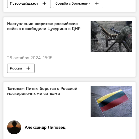
Пресс-дайджест
борьба с болезнями
Наступление ширится: российские
войска освободили Цукурино в ДНР
28 октября 2024, 15:15
Россия
Операция по демилитаризации Украины
Украина
Минобороны РФ
Таможня Литвы борется с Россией
маскировочными сетками
военная операция
военная техника
военнослужащие
ВС РФ
ВСУ
Александр Липовец