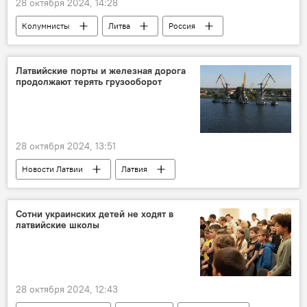
28 октября 2024, 14:28
Колумнисты
Литва
Россия
политика
таможня
Латвийские порты и железная дорога
продолжают терять грузооборот
28 октября 2024, 13:51
Новости Латвии
Латвия
Рижский порт
грузооборот
Латвийская железная дорога (LDz)
Сотни украинских детей не ходят в
латвийские школы
28 октября 2024, 12:43