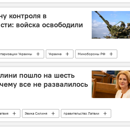
у контроля в
сти: войска освободили
итаризации Украины
Украина
Минобороны РФ
техника
военнослужащие
ВС РФ
ВСУ
лини пошло на шесть
чему все не развалилось
атвия
Эвика Силиня
правительство Латвии