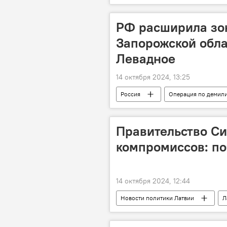
РФ расширила зон
Запорожской обла
Левадное
14 октября 2024, 13:25
Россия
Операция по демил
военная операция
военная 
Правительство Си
компромиссов: по
14 октября 2024, 12:44
Новости политики Латвии
Л