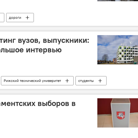
дороги
тинг вузов, выпускники:
ольшое интервью
Рижский технический универитет
студенты
ментских выборов в