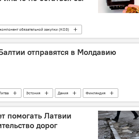
компонент обязательной закупки (КОЗ)
роэнергия
Балтии отправятся в Молдавию
Литва
Эстония
Дания
Финляндия
Швеция
ет помогать Латвии
ительство дорог