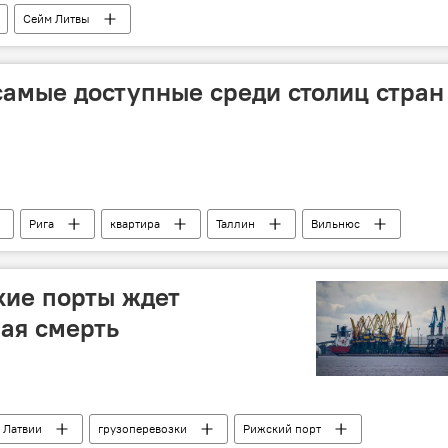
Сейм Литвы
самые доступные среди столиц стран
Рига
квартира
Таллин
Вильнюс
кие порты ждет
ая смерть
 Латвии
грузоперевозки
Рижский порт