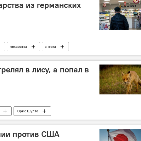
арства из германских
лекарства
аптека
трелял в лису, а попал в
Юрис Шулте
нии против США