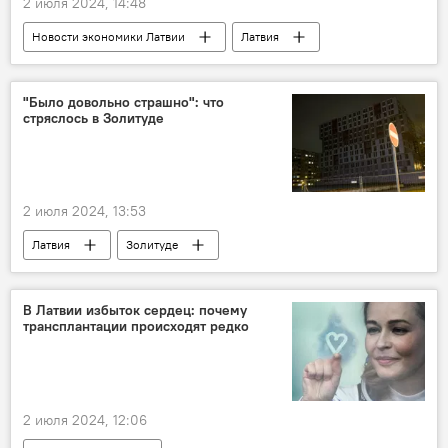
2 июля 2024, 14:48
Новости экономики Латвии
Латвия
бюджетники
"Было довольно страшно": что
стряслось в Золитуде
2 июля 2024, 13:53
Латвия
Золитуде
Золитудская трагедия
население
В Латвии избыток сердец: почему
трансплантации происходят редко
2 июля 2024, 12:06