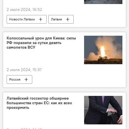
2 июля 2024, 16:52
Новости Латвии
Латвия
МВД Латвии
убежище
Колоссальный урон для Киева: силы
РФ поразили за сутки девять
самолетов ВСУ
2 июля 2024, 15:37
Россия
Операция по демилитаризации Украины
Украина
Минобороны РФ
Латвийский госсектор обширнее
большинства стран ЕС: как их всех
военная операция
военная техника
прокормить
военнослужащие
ВС РФ
ВСУ