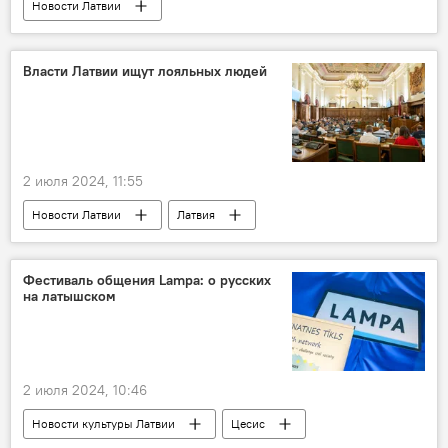
Новости Латвии
Клиническая больница имени Паула Страдыня
трансплантация
Власти Латвии ищут лояльных людей
2 июля 2024, 11:55
Новости Латвии
Латвия
Эвика Силиня
Сейм
Фестиваль общения Lampa: о русских
на латышском
2 июля 2024, 10:46
Новости культуры Латвии
Цесис