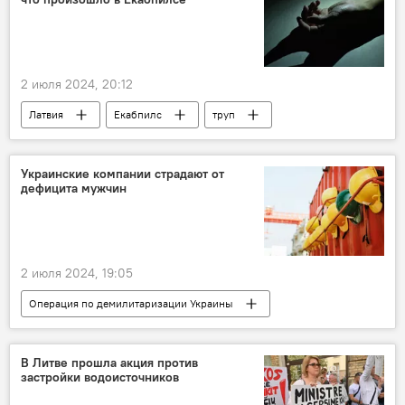
Ледокол
боевые корабли
2 июля 2024, 20:12
Латвия
Екабпилс
труп
ЧП
трагедия
Госполиция
Украинские компании страдают от
дефицита мужчин
2 июля 2024, 19:05
Операция по демилитаризации Украины
Пресс-дайджест
Украина
работники
В Литве прошла акция против
застройки водоисточников