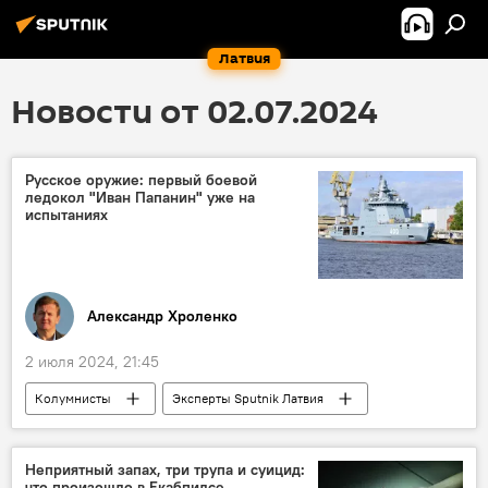
Латвия
Новости от 02.07.2024
Русское оружие: первый боевой
ледокол "Иван Папанин" уже на
испытаниях
Александр Хроленко
2 июля 2024, 21:45
Колумнисты
Эксперты Sputnik Латвия
Россия
ВМФ РФ
безопасность
военная техника
вооружения
Неприятный запах, три трупа и суицид:
что произошло в Екабпилсе