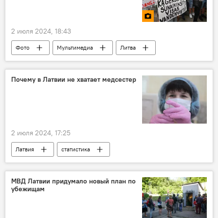
2 июля 2024, 18:43
Фото
Мультимедиа
Литва
вода
Почему в Латвии не хватает медсестер
2 июля 2024, 17:25
Латвия
статистика
Организация экономического сотрудничества и развития (ОЭСР)
медицина
дефицит
МВД Латвии придумало новый план по
убежищам