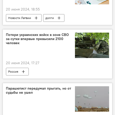
20 июня 2024, 18:55
Новости Латвии
долги
Потери украинских войск в зоне СВО
за сутки впервые превысили 2100
человек
20 июня 2024, 17:27
Россия
Операция по демилитаризации Украины
Украина
Минобороны РФ
Парашютист передумал прыгать, но от
судьбы не ушел
военная операция
военная техника
военнослужащие
ВС РФ
ВСУ