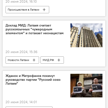
20 июня 2024, 16:10
Происшествия в Латвии
Агентство гражданской авиации
самолет
парашют
Международный аэропорт Рига
Доклад МИД: Латвия считает
русскоязычных "чужеродным
элементом" и потакает неонацистам
20 июня 2024, 15:36
Новости Латвии
МИД РФ
русскоязычные
Жданок и Митрофанов покинут
руководство партии "Русский союз
Латвии"
20 июня 2024, 14:01