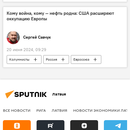
украинцы
русский язык
интеграция
Кому война, кому — нефть родна: США расширяют
оккупацию Европы
Сергей Савчук
20 июня 2024, 09:29
Колумнисты
Россия
Евросоюз
США
нефть
Латвия
ВСЕ НОВОСТИ
РИГА
ЛАТВИЯ
НОВОСТИ ЭКОНОМИКИ ЛАТ