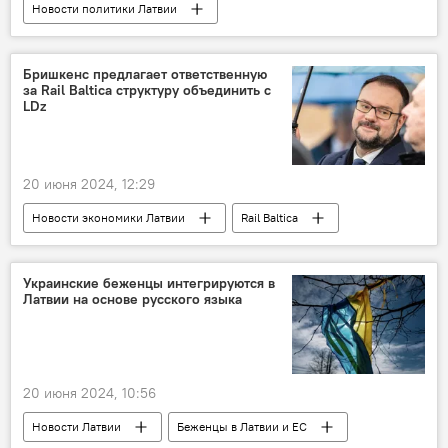
Новости политики Латвии
партия "Русский союз Латвии"
Татьяна Жданок
Мирослав Митрофанов
Бришкенс предлагает ответственную
за Rail Baltica структуру объединить с
LDz
20 июня 2024, 12:29
Новости экономики Латвии
Rail Baltica
железная дорога
Каспарс Бришкенс
RB Rail
Латвийская железная дорога (LDz)
Украинские беженцы интегрируются в
Латвии на основе русского языка
20 июня 2024, 10:56
Новости Латвии
Беженцы в Латвии и ЕС