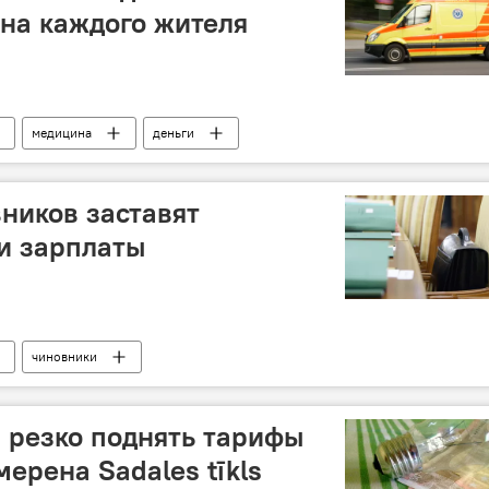
на каждого жителя
медицина
деньги
ников заставят
и зарплаты
чиновники
 резко поднять тарифы
ерена Sadales tīkls