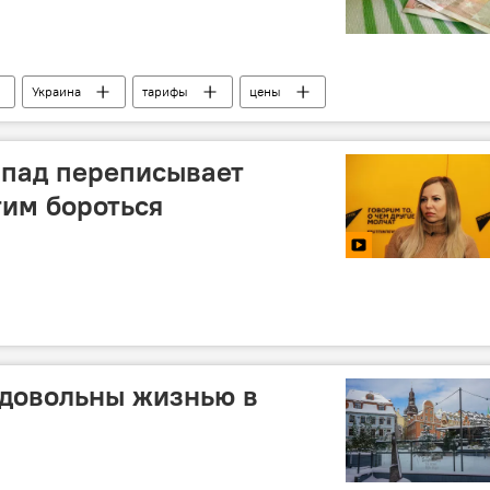
Украина
тарифы
цены
апад переписывает
тим бороться
едовольны жизнью в