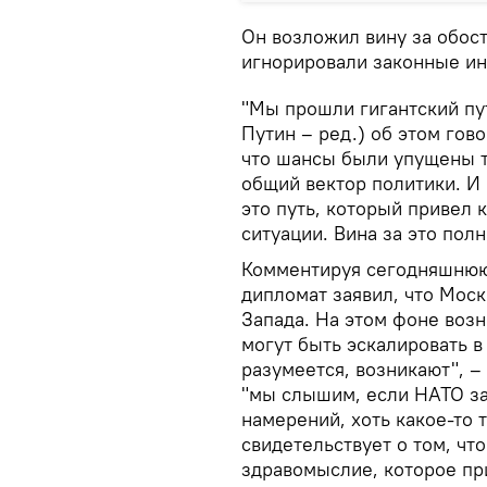
Он возложил вину за обос
игнорировали законные ин
"Мы прошли гигантский пу
Путин – ред.) об этом гов
что шансы были упущены 
общий вектор политики. И
это путь, который привел
ситуации. Вина за это полн
Комментируя сегодняшнюю 
дипломат заявил, что Мос
Запада. На этом фоне воз
могут быть эскалировать в
разумеется, возникают", –
"мы слышим, если НАТО зая
намерений, хоть какое-то 
свидетельствует о том, чт
здравомыслие, которое при