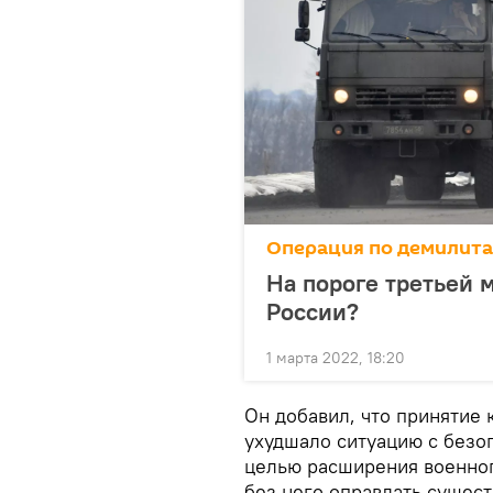
Операция по демилит
На пороге третьей 
России?
1 марта 2022, 18:20
Он добавил, что принятие 
ухудшало ситуацию с безоп
целью расширения военног
без него оправдать сущес