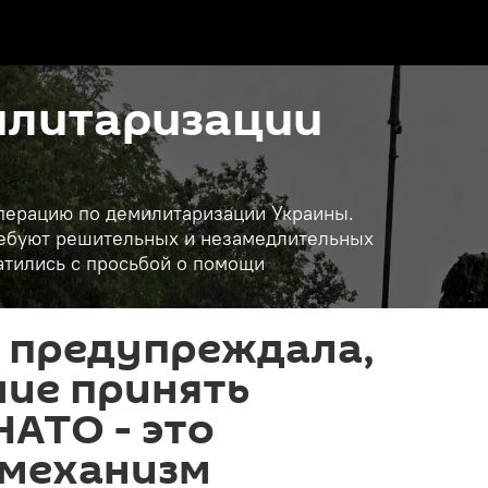
илитаризации
операцию по демилитаризации Украины.
требуют решительных и незамедлительных
атились с просьбой о помощи
Ф предупреждала,
ние принять
НАТО - это
механизм