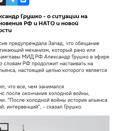
сандр Грушко - о ситуации на
новения РФ и НАТО и новой
ости
ия предупреждала Запад, что обещание
 тикающий механизм, который рано или
 замглавы МИД РФ Александр Грушко в эфире
го словам РФ продолжит настаивать на
льянса, настоящей целью которого является
л, что все, чем занимался
нс после окончания холодной войны,
ми. "После холодной войны история альянса
ий, интервенций", - сказал Грушко.