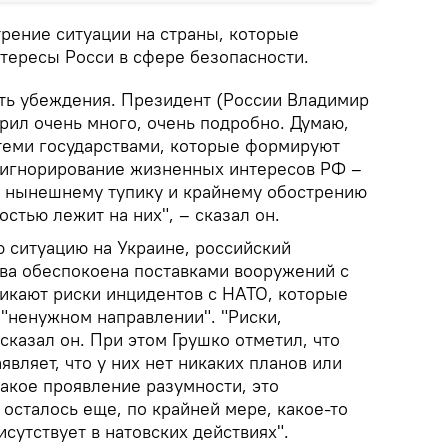
трение ситуации на страны, которые
тересы Росси в сфере безопасности.
ть убеждения. Президент (России Владимир
орил очень много, очень подробно. Думаю,
теми государствами, которые формируют
 игнорирование жизненных интересов РФ –
 к нынешнему тупику и крайнему обострению
остью лежит на них", – сказал он.
ситуацию на Украине, российский
ква обеспокоена поставками вооружений с
никают риски инцидентов с НАТО, которые
 "ненужном направлении". "Риски,
 сказал он. При этом Грушко отметил, что
вляет, что у них нет никаких планов или
такое проявление разумности, это
о осталось еще, по крайней мере, какое-то
сутствует в натовских действиях".