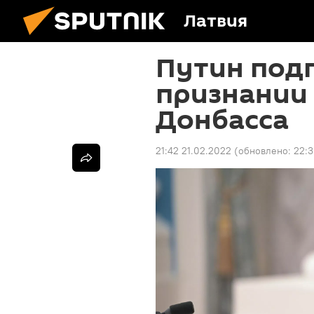
Латвия
Путин подп
признании
Донбасса
21:42 21.02.2022
(обновлено:
22:3