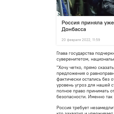
Россия приняла уже
Донбасса
20 февраля 2022, 11:59
Глава государства подчерк
суверенитетом, националь
"Хочу четко, прямо сказат
предложения о равноправ
фактически остались без 
уровень угроз для нашей с
полное право принимать о
безопасности. Именно так и
Россия требует незамедлит
кто захватил и удерживает