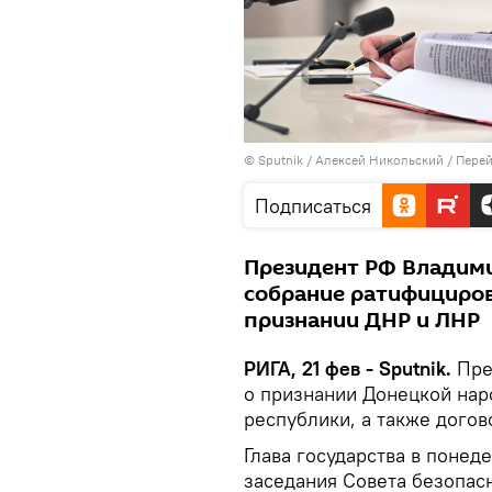
© Sputnik / Алексей Никольский
/
Перей
Подписаться
Президент РФ Владим
собрание ратифициро
признании ДНР и ЛНР
РИГА, 21 фев - Sputnik.
Пре
о признании Донецкой нар
республики, а также догов
Глава государства в поне
заседания Совета безопасн