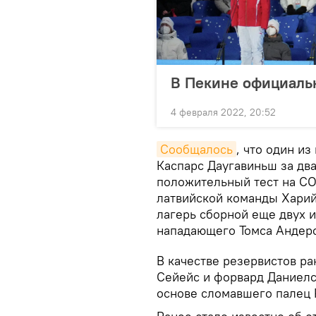
В Пекине официаль
4 февраля 2022, 20:52
Cообщалось
, что один и
Каспарс Даугавиньш за два
положительный тест на COV
латвийской команды Харий
лагерь сборной еще двух 
нападающего Томса Андер
В качестве резервистов р
Сейейс и форвард Даниелс
основе сломавшего палец 