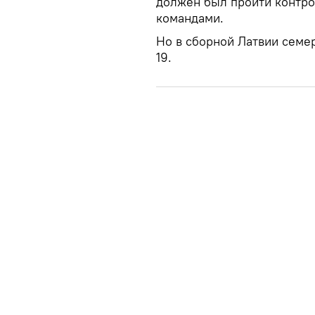
должен был пройти контро
командами.
Но в сборной Латвии семе
19.