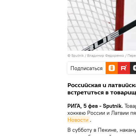
© Sputnik / Владимир Федоренко
/
Пере
Подписаться
Российская и латвийс
встретиться в товари
РИГА, 5 фев - Sputnik.
Това
хоккею России и Латвии п
Новости
.
В субботу в Пекине, накан