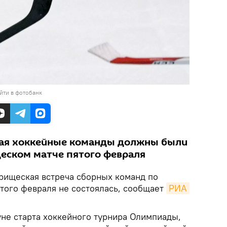
йти в фотобанк
кая хоккейные команды должны были
щеском матче пятого февраля
рищеская встреча сборных команд по
ятого февраля не состоялась, сообщает
РИА 
уне старта хоккейного турнира Олимпиады,