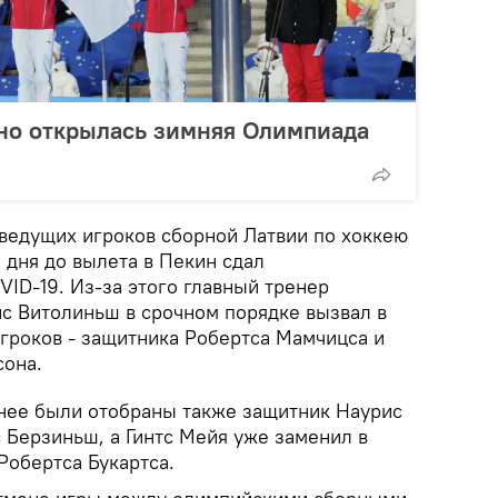
но открылась зимняя Олимпиада
з ведущих игроков сборной Латвии по хоккею
 дня до вылета в Пекин сдал
ID-19. Из-за этого главный тренер
с Витолиньш в срочном порядке вызвал в
игроков - защитника Робертса Мамчицса и
сона.
анее были отобраны также защитник Наурис
 Берзиньш, а Гинтс Мейя уже заменил в
Робертса Букартса.