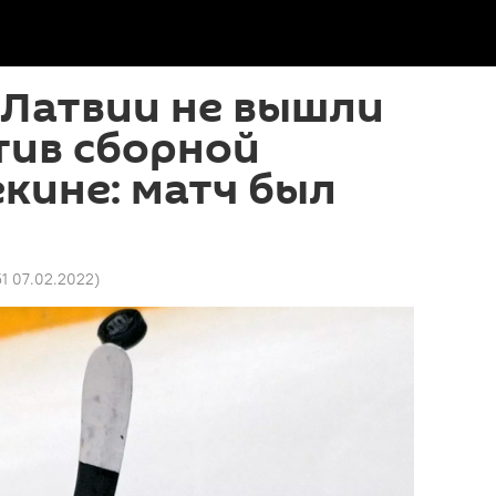
 Латвии не вышли
тив сборной
екине: матч был
51 07.02.2022
)