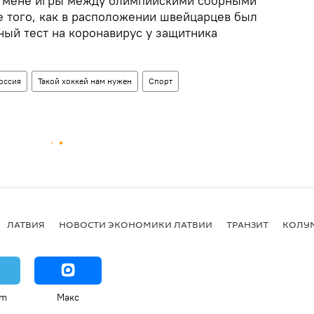
отмене игры между олимпийскими сборными
 того, как в расположении швейцарцев был
ый тест на коронавирус у защитника
оссия
Такой хоккей нам нужен
Спорт
ЛАТВИЯ
НОВОСТИ ЭКОНОМИКИ ЛАТВИИ
ТРАНЗИТ
КОЛУ
am
Макс