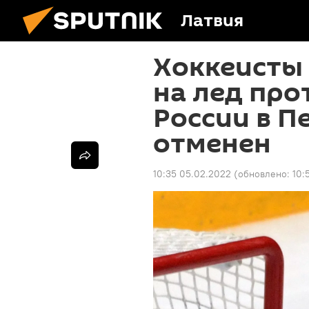
Латвия
Хоккеисты
на лед про
России в П
отменен
10:35 05.02.2022
(обновлено:
10: