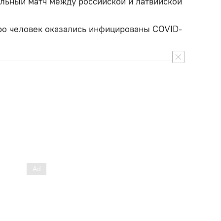
льный матч между российской и латвийской
ро человек оказались инфицированы COVID-