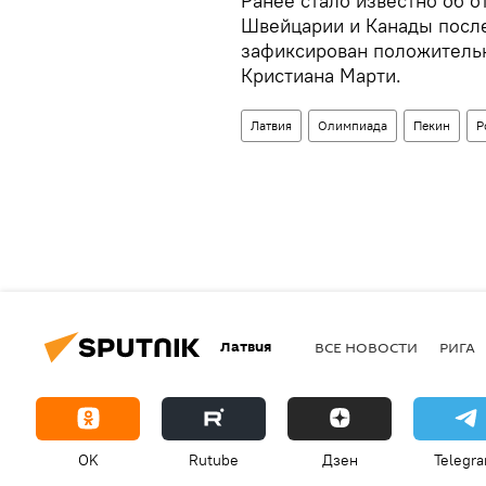
Ранее стало известно об 
Швейцарии и Канады после
зафиксирован положительн
Кристиана Марти.
Латвия
Олимпиада
Пекин
Р
Латвия
ВСЕ НОВОСТИ
РИГА
OK
Rutube
Дзен
Telegr