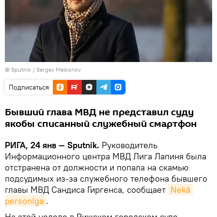
© Sputnik / Sergey Melkonov
Подписаться
Бывший глава МВД не представил суду
якобы списанный служебный смартфон
РИГА, 24 янв — Sputnik.
Руководитель
Информационного центра МВД Лига Лапиня была
отстранена от должности и попала на скамью
подсудимых из-за служебного телефона бывшего
главы МВД Сандиса Гиргенса, сообщает
Nekā 
personīga
.
На этой неделе в Рижском городском суде