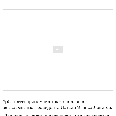
Урбанович припомнил также недавнее
высказывание президента Латвии Эгилса Левитса.
"Все должны знать и осознавать, что государство