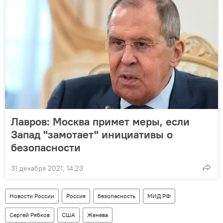
Лавров: Москва примет меры, если
Запад "замотает" инициативы о
безопасности
31 декабря 2021, 14:23
Новости России
Россия
безопасность
МИД РФ
Сергей Рябков
США
Женева