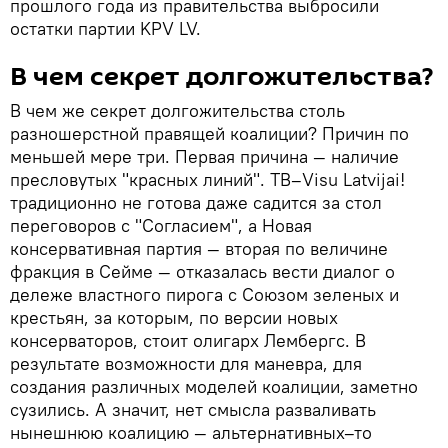
прошлого года из правительства выбросили
остатки партии KPV LV.
В чем секрет долгожительства?
В чем же секрет долгожительства столь
разношерстной правящей коалиции? Причин по
меньшей мере три. Первая причина — наличие
пресловутых "красных линий". TB–Visu Latvijai!
традиционно не готова даже садится за стол
переговоров с "Согласием", а Новая
консервативная партия — вторая по величине
фракция в Сейме — отказалась вести диалог о
дележе властного пирога с Союзом зеленых и
крестьян, за которым, по версии новых
консерваторов, стоит олигарх Лембергс. В
результате возможности для маневра, для
создания различных моделей коалиции, заметно
сузились. А значит, нет смысла разваливать
нынешнюю коалицию — альтернативных–то