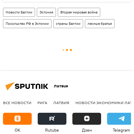
Новости Балтии
Эстония
Вторая мировая война
Посольство РФ в Эстонии
страны Балтии
лесные братья
Латвия
ВСЕ НОВОСТИ
РИГА
ЛАТВИЯ
НОВОСТИ ЭКОНОМИКИ ЛАТ
OK
Rutube
Дзен
Telegram