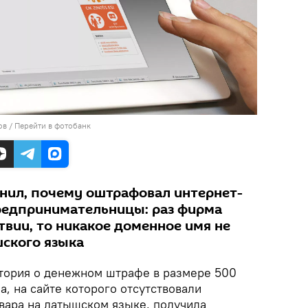
ов
/
Перейти в фотобанк
снил, почему оштрафовал интернет-
редпринимательницы: раз фирма
твии, то никакое доменное имя не
ского языка
ория о денежном штрафе в размере 500
а, на сайте которого отсутствовали
вара на латышском языке, получила