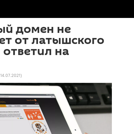
ый домен не
ет от латышского
Я ответил на
 14.07.2021
)