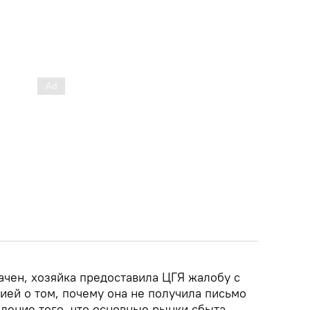
ачен, хозяйка предоставила ЦГЯ жалобу с
ей о том, почему она не получила письмо
ждение того, что основные рынки сбыта