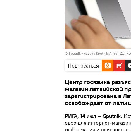
© Sputnik / collage Sputnik/Антон Денис
Подписаться
Центр госязыка разъя
магазин латвийской п
зарегистрирована в Ла
освобождает от латыш
РИГА, 14 июл — Sputnik.
Ист
евро для интернет-магазин
информация и описание то