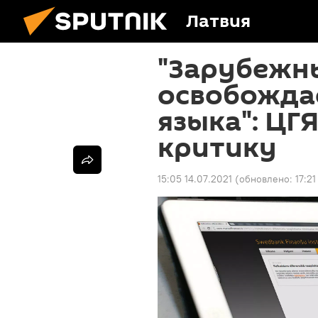
Латвия
"Зарубежн
освобожда
языка": ЦГ
критику
15:05 14.07.2021
(обновлено:
17:21